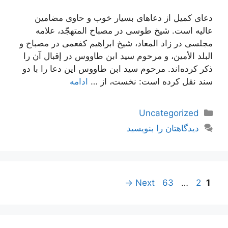
دعای کمیل از دعاهای بسیار خوب و حاوی مضامین
عالیه است. شیخ طوسی در مصباح المتهجّد، علامه
مجلسی در زاد المعاد، شیخ ابراهیم کفعمی در مصباح و
البلد الأمین، و مرحوم سید ابن طاووس در إقبال آن را
ذکر کرده‌اند. مرحوم سید ابن طاووس این دعا را با دو
سند نقل کرده است: نخست، از …
ادامه
دسته‌ها
Uncategorized
دیدگاهتان را بنویسید
ناوبری
Page
Page
Page
→
Next
63
…
2
1
نوشته‌ها