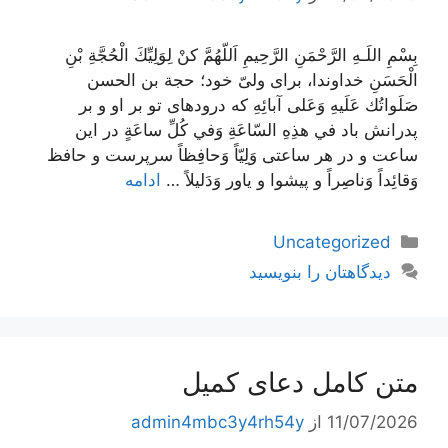
بِسْمِ اللَـهِ الرَّحْمَنِ الرَّحِيمِ اَللّهُمَّ كنْ لِوَلِيِّكَ الْحُجَّةِ بْنِ
الْحَسَنِ خداوندا، برای ولیّ خود؛ حجة بن الحسن
صَلَواتُك عَلَيهِ وَعَلى آبائِهِ که درود‌های تو بر او و بر
پدرانش باد في هذِهِ السّاعَةِ وَفي كُلِّ ساعَةٍ در این
ساعت و در هر ساعتی وَلِيّاً وَحافِظاً سرپرست و حافظ
وَقائِداً وَناصِراً و پیشوا و یاور وَدَليلاً …
ادامه
دسته‌ها
Uncategorized
دیدگاهتان را بنویسید
متن کامل دعای کمیل
11/07/2026
از
admin4mbc3y4rh54y