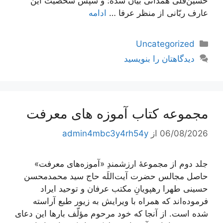
حسین‌قلی همدانی بیان شده؛ و سپس شخصیت این
عارف ربّانی از منظر عرفا …
ادامه
دسته‌ها
Uncategorized
دیدگاهتان را بنویسید
مجموعه کتاب آموزه های معرفت
06/08/2026
از
admin4mbc3y4rh54y
جلد دوم از مجموعۀ ارزشمندِ «آموزه‌های معرفت»
حاصل مجالس حضرت آیت‌اللَه حاج سید محمدمحسن
حسینی طهرا رهپویانِ مکتب عرفان و توحید ایراد
فرموده‌اند که همراه با ویرایش به زیور طبع آراسته
شده است. از آنجا که خود مرحوم مؤلّف بارها این دعای