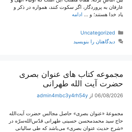
عارفان به پروردگار، اگر سكوت كنند، همواره در ذكر و
ياد خدا هستند؛ و …
ادامه
دسته‌ها
Uncategorized
دیدگاهتان را بنویسید
مجموعه کتاب های عنوان بصری
حضرت آیت الله طهرانی
06/08/2026
از
admin4mbc3y4rh54y
مجموعۀ «عنوان بصری» حاصل مجالس حضرت آیت‌الله
حاج سید محمدمحسن حسینی طهرانی قدّس‌الله‌سرّه در
«شرح حدیث عنوان بصری» می‌باشد که طی سالیانی