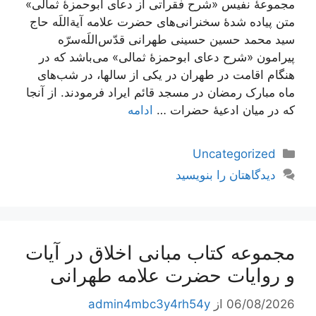
مجموعۀ نفیس «شرح فقراتی از دعای ابوحمزۀ ثمالی»
متن پیاده شدۀ سخنرانی‌های حضرت علامه آیة‌اللَه حاج
سید محمد حسین حسینی طهرانی قدّس‌اللَه‌سرّه
پیرامون «شرح دعای ابوحمزۀ ثمالی» می‌باشد که در
هنگام اقامت در طهران در یکی از سالها، در شب‌های
ماه مبارک رمضان در مسجد قائم ایراد فرمودند. از آنجا
که در میان ادعیۀ حضرات …
ادامه
دسته‌ها
Uncategorized
دیدگاهتان را بنویسید
مجموعه کتاب مبانی اخلاق در آیات
و روایات حضرت علامه طهرانی
06/08/2026
از
admin4mbc3y4rh54y