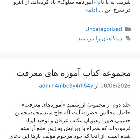
شریف به با نام «آیین‌نامه سلوک» یاد کرده‌اند، از اینرو
در شرح این …
ادامه
دسته‌ها
Uncategorized
دیدگاهتان را بنویسید
مجموعه کتاب آموزه های معرفت
06/08/2026
از
admin4mbc3y4rh54y
جلد دوم از مجموعۀ ارزشمندِ «آموزه‌های معرفت»
حاصل مجالس حضرت آیت‌اللَه حاج سید محمدمحسن
حسینی طهرا رهپویانِ مکتب عرفان و توحید ایراد
فرموده‌اند که همراه با ویرایش به زیور طبع آراسته
شده است. از آنجا که خود مرحوم مؤلّف بارها این دعای