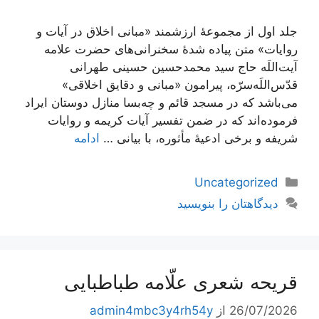
جلد اول از مجموعۀ ارزشمند «مبانی اخلاق در آیات و
روایات» متن پیاده شدۀ سخنرانی‌های حضرت علامه
آیت‌اللَه حاج سید محمدحسین حسینی طهرانی
قدّس‌اللَه‌سرّه، پیرامون «مبانی و دقایق اخلاقی»
می‌باشد که در مسجد قائم و چه‌بسا منازل دوستان ایراد
فرموده‌اند که در ضمن تفسیر آیات کریمه و روایات
شریفه و برخی ادعیۀ مأثوره، با بیانی …
ادامه
دسته‌ها
Uncategorized
دیدگاهتان را بنویسید
قریحه شعری علّامه طباطبایی
26/07/2026
از
admin4mbc3y4rh54y