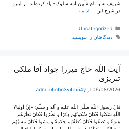
شریف به با نام «آیین‌نامه سلوک» یاد کرده‌اند، از اینرو
در شرح این …
ادامه
دسته‌ها
Uncategorized
دیدگاهتان را بنویسید
آیت اللَه حاج میرزا جواد آقا ملکی
تبریزی
06/08/2026
از
admin4mbc3y4rh54y
قالَ رسول اللَه صلّى اللَه عليه و آله و سلّم: «إنَّ أولياءَ
اللَهِ سَكَتُوا فَكانَ سُكوتُهُم ذِكرًا و نَظَرُوا فَكانَ نَظَرُهُم
عِبرَةً و نَطَقُوا فَكانَ نُطقُهُم حِكمَةً و مَشَوا فَكانَ مَشيُهُم
بَينَ النّاسِ بَرَكَةً؛ همانا مطلب اين است كه اولياء الهى و