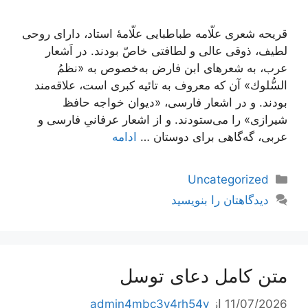
قریحه شعری علّامه طباطبایی علّامۀ استاد، داراى روحی
لطیف، ذوقی عالى و لطافتی خاصّ بودند. در اَشعار
عرب، به شعرهاى‌ ابن فارض‌ به‌خصوص به «نظمُ
السُّلوك» آن‌ كه معروف به‌ تائیه کبرى‌ است، علاقه‌مند
بودند. و در اشعار فارسى، «دیوان خواجه حافظ
شیرازى» را مى‌ستودند. و از اشعار عرفانىِ فارسى و
عربى، گه‌گاهى براى دوستان …
ادامه
دسته‌ها
Uncategorized
دیدگاهتان را بنویسید
متن کامل دعای توسل
11/07/2026
از
admin4mbc3y4rh54y