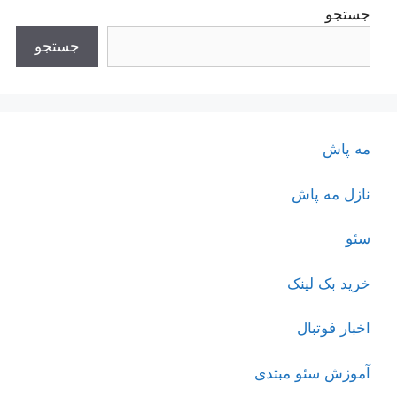
جستجو
جستجو
مه پاش
نازل مه پاش
سئو
خرید بک لینک
اخبار فوتبال
آموزش سئو مبتدی