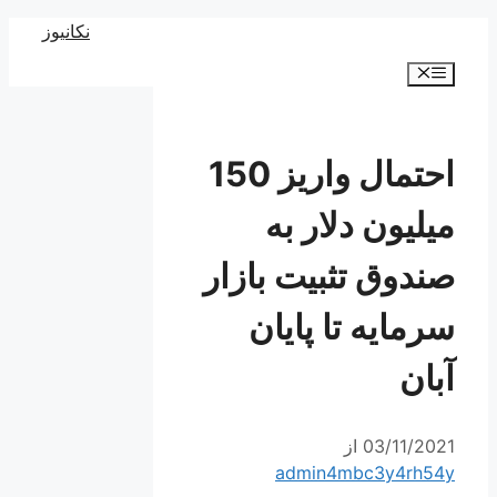
رش
نکانیوز
ه
فهرست
حتوا
احتمال واریز 150
میلیون دلار به
صندوق تثبیت بازار
سرمایه تا پایان
آبان
03/11/2021
از
admin4mbc3y4rh54y