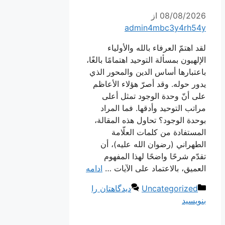
08/08/2026
از
admin4mbc3y4rh54y
لقد اهتمّ العرفاء بالله والأولياء
الإلهيون بمسألة التوحيد اهتمامًا بالغًا،
باعتبارها أساس الدين والمحور الذي
يدور حوله. وقد أصرّ هؤلاء الأعاظم
على أنّ وحدة الوجود تمثل أعلى
مراتب التوحيد وأدقها. فما المراد
بوحدة الوجود؟ تحاول هذه المقالة،
المستفادة من كلمات العلّامة
الطهراني (رضوان الله عليه)، أن
تقدّم شرحًا واضحًا لهذا المفهوم
العميق، بالاعتماد على الآيات …
ادامه
دسته‌ها
Uncategorized
دیدگاهتان را
بنویسید