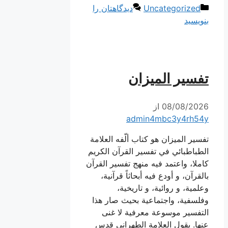
دسته‌ها
Uncategorized
دیدگاهتان را
بنویسید
تفسير الميزان
08/08/2026
از
admin4mbc3y4rh54y
تفسير الميزان هو كتاب ألّفه العلامة
الطباطبائي في تفسير القرآن الكريم
كاملا، واعتمد فيه منهج تفسير القرآن
بالقرآن، و أودع فيه أبحاثاً قرآنية،
وعلمية، و روائية، و تاريخية،
وفلسفية، واجتماعية بحيث صار هذا
التفسير موسوعة معرفية لا غنى
عنها. يقول العلامة الطهراني قدس