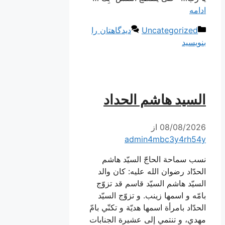
ادامه
دسته‌ها
Uncategorized
دیدگاهتان را
بنویسید
السيد هاشم الحداد
08/08/2026
از
admin4mbc3y4rh54y
نسب سماحة الحاجّ السيّد هاشم
الحدّاد رضوان الله عليه: كان والد
السيّد هاشم السيّد قاسم قد تزوّج
بامّه و اسمها زينب. و تزوّج السيّد
الحدّاد بامرأة اسمها هديّة و تكنّي بامّ
مهدي، و تنتمي إلى عشيرة الجنابات