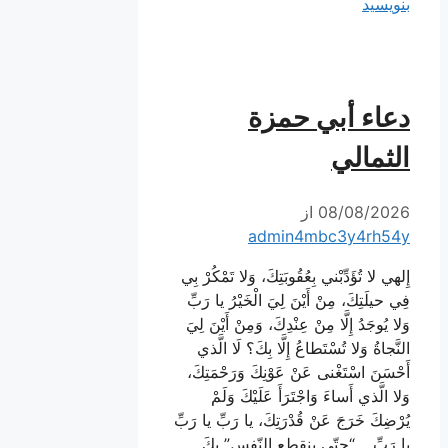
بنویسید
دعاء أبي حمزة
الثمالي
08/08/2026
از
admin4mbc3y4rh54y
إِلهي لا تُؤَدِّبْني بِعُقُوبَتِكَ، وَلا تَمْكُرْ بِي
فِي حيلَتِكَ، مِنْ أَيْنَ لِيَ الْخَيْرُ يا رَبِّ
وَلا يُوجَدُ إِلَّا مِنْ عِنْدِكَ، وَمِنْ أَيْنَ لِيَ
النَّجاةُ وَلا تُسْتَطاعُ إِلَّا بِكَ؟ لَا الَّذي
أَحْسَنَ اسْتَغْنى عَنْ عَوْنِكَ وَرَحْمَتِكَ،
وَلا الَّذي أَساءَ وَاجْتَرَأَ عَلَيْكَ وَلَمْ
يُرْضِكَ خَرَجَ عَنْ قُدْرَتِكَ، يا رَبِّ يا رَبِّ
يا رَبِّ… “حتّى ينقطع النّفس” بِكَ …