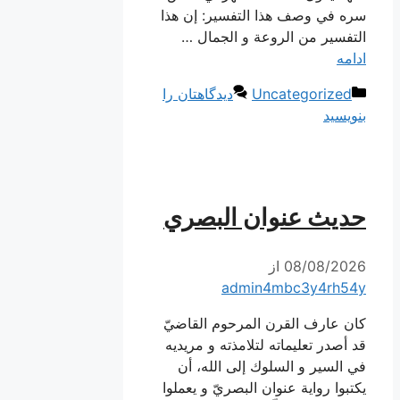
سره في وصف هذا التفسير: إن هذا
التفسير من الروعة و الجمال …
ادامه
دسته‌ها
Uncategorized
دیدگاهتان را
بنویسید
حديث عنوان البصري
08/08/2026
از
admin4mbc3y4rh54y
كان عارف القرن المرحوم القاضيّ
قد أصدر تعليماته لتلامذته و مريديه
في السير و السلوك إلى الله، أن
يكتبوا رواية عنوان البصريّ و يعملوا