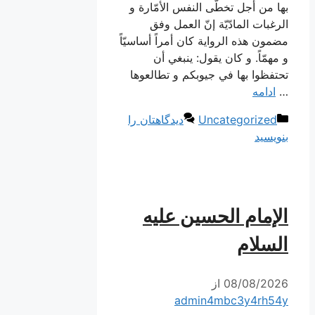
بها من أجل تخطّى النفس الأمّارة و
الرغبات المادّيّة إنّ العمل وفق
مضمون هذه الرواية كان أمراً أساسيّاً
و مهمّاً. و كان يقول: ينبغي أن
تحتفظوا بها في جيوبكم و تطالعوها
…
ادامه
دسته‌ها
Uncategorized
دیدگاهتان را
بنویسید
الإمام الحسين عليه
السلام
08/08/2026
از
admin4mbc3y4rh54y