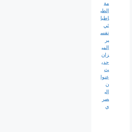
مة
الطب
اطبا
ئي
تفس
ير
المي
زان
حدي
ث
عنوا
ن
الب
صر
ي