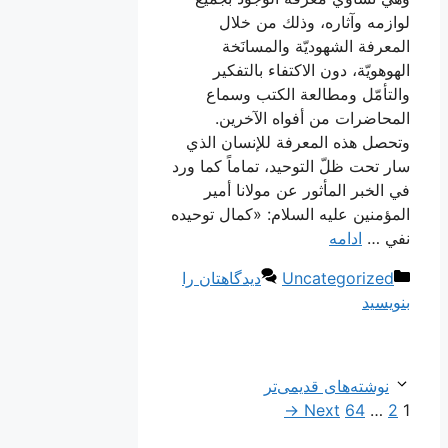
لوازمه وآثاره، وذلك من خلال
المعرفة الشهوديّة والمسانَخة
الهوهويّة، دون الاكتفاء بالتفكير
والتأمّل ومطالعة الكتب وسماع
المحاضرات من أفواه الآخرين.
وتحصل هذه المعرفة للإنسان الذي
سار تحت ظلّ التوحيد، تماماً كما ورد
في الخبر المأثور عن مولانا أمير
المؤمنين عليه السلام: «كمال توحيده
نفي …
ادامه
دسته‌ها
Uncategorized
دیدگاهتان را
بنویسید
ناوبری
نوشته‌های قدیمی‌تر
Page
Page
نوشته‌ها
Page
→
Next
64
…
2
1