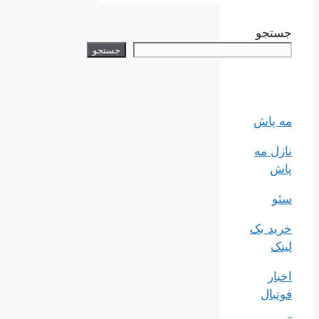
جستجو
جستجو
مه پاش
نازل مه
پاش
سئو
خرید بک
لینک
اخبار
فوتبال