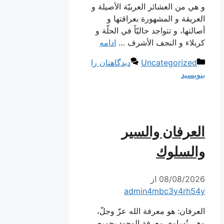
و هي من العشائر العربيّة الأصيلة و
العريقة و المشهورة بعراقتها و
أصالتها، و تتواجد حاليّاً في الحلّة و
كربلاء و النجف الأشرف …
ادامه
دسته‌ها
Uncategorized
دیدگاهتان را
بنویسید
العرفان والسیر
والسلوك
08/08/2026
از
admin4mbc3y4rh54y
العرفان: هو معرفة الله عزّ وجلّ،
وهي تُساوي معرفة الوجود بجميع