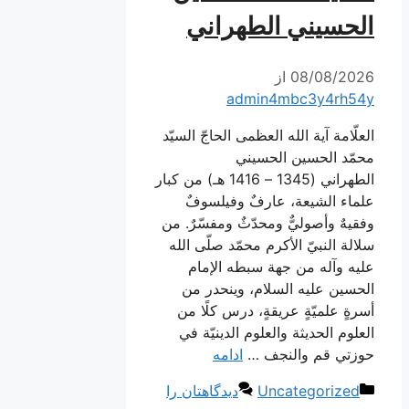
الحسيني الطهراني
08/08/2026
از
admin4mbc3y4rh54y
العلّامة آية الله العظمى الحاجّ السيّد
محمّد الحسين الحسيني
الطهراني (1345 – 1416 هـ) من كبار
علماء الشيعة، عارفٌ وفيلسوفٌ
وفقيهٌ وأصوليٌّ ومحدّثٌ ومفسّرٌ. من
سلالة النبيّ الأكرم محمّد صلّى الله
عليه وآله من جهة سبطه الإمام
الحسين عليه السلام، وينحدر من
أسرةٍ علميّةٍ عريقةٍ، درس كلًا من
العلوم الحديثة والعلوم الدينيّة في
حوزتي قم والنجف …
ادامه
دسته‌ها
Uncategorized
دیدگاهتان را