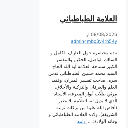
العلامة الطباطبائي
08/08/2026
از
admin4mbc3y4rh54y
نبذة مختصرة حول العارف الكامل و
السالك الواصل، الحكيم والمفسر
الكبير سماحة العلامة آية الله الحاج
السيد محمد حسين الطباطبائي قدس
سره، صاحب تفسير الميزان، وفقيد
العلم والعرفان والتزكية والأخلاق،
مربّي طلّاب أنوار المعرفة، الأستاذ
الّذي لا بديل له، العلّامة بلا نظير
(أفاض الله علينا من بركات تربته
الشريفة). ولادة العلامة الطباطبائي و
وفاته الولادة: …
ادامه