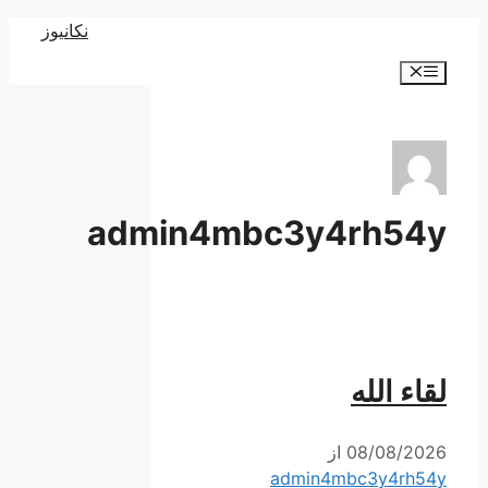
پرش
نکانیوز
به
فهرست
محتوا
admin4mbc3y4rh54y
لقاء الله
08/08/2026
از
admin4mbc3y4rh54y