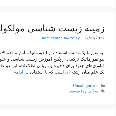
زمینه زیست شناسی مولکول
17/01/2022
از
admin4mbc3y4rh54y
بیوانفورماتیک دانش استفاده از انفورماتیک، آمار و احتم
بیوانفورماتیک ترکیبی از پکیج آموزش زیست شناسی و عل
فناوری‌های جدید برای ذخیره و بازیابی اطلاعات، این دو علم
یک علم میان رشته ای است که با استفاده …
ادامه
دسته‌ها
Uncategorized
دیدگاهتان را بنویسید