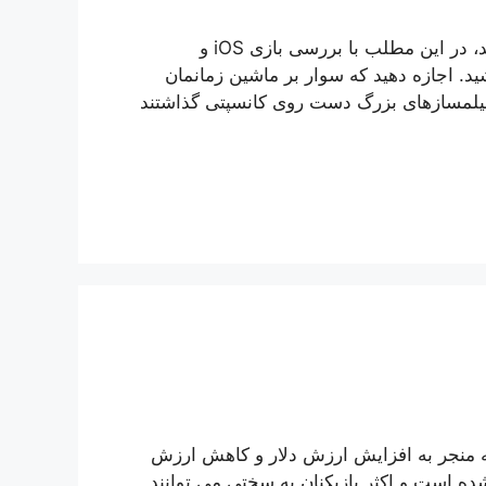
اگر علاقه‌مند به تجربه بازی‌های نقش آفرینی موبایلی هستید، در این مطلب با بررسی بازی iOS و
Star Wa همراه ویجیاتو باشید. اجازه دهید که سوار بر ماشین زمانمان
فیلمساز‌های بزرگ دست روی کانسپتی گذاشتند
که منجر به افزایش ارزش دلار و کاهش ارزش
ه است و اکثر بازیکنان به سختی می توانند