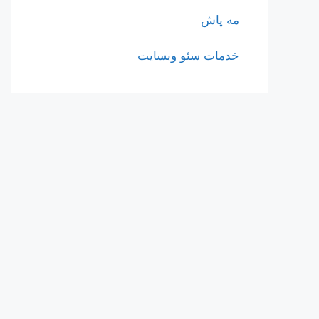
مه پاش
خدمات سئو وبسایت