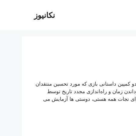
نکانیوز
MK1! کنترل محافظ‌های Earthrealm را در دو کمپین داستانی بازی که مورد تحسین منتقدان
داندن زمان و راه‌اندازی مجدد تاریخ توسط
برد برای نجات همه هستی، دوستی ها آزمایش می