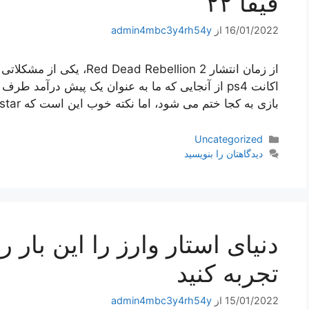
فیفا ۲۲
16/01/2022
از
admin4mbc3y4rh54y
از زمان انتشار d Rebellion 2
اکانت ps4 از آنجایی که ما به عنوان یک پیش درآمد ط
بازی به کجا ختم می شود، اما نکته خوب این است که Rockstar همچنین این …
دسته‌ها
Uncategorized
دیدگاهتان را بنویسید
دنیای استار وارز را این‌ بار 
تجربه کنید
15/01/2022
از
admin4mbc3y4rh54y