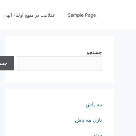
رش
ه
Sample Page
عقلانیت در منهج اولیاء الهی
حتوا
جستجو
جست
مه پاش
نازل مه پاش
سئو