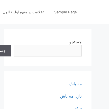
رش
ه
Sample Page
عقلانیت در منهج اولیاء الهی
حتوا
جستجو
جست
مه پاش
نازل مه پاش
سئو