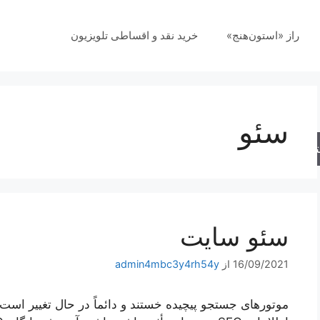
راز «استون‌هنج»
خرید نقد و اقساطی تلویزیون
سئو
جو
سئو سایت
16/09/2021
از
admin4mbc3y4rh54y
موتورهای جستجو پیچیده خستند و دائماً در حال تغییر است.