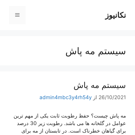
رش
ه
نکانیوز
فهرست
حتوا
سیستم مه پاش
سیستم مه پاش
26/10/2021
از
admin4mbc3y4rh54y
مه پاش چیست؟ حفظ رطوبت ثابت یکی از مهم ترین
عوامل در گلخانه ها می باشد. رطوبت زیر 30 درصد
برای گیاهان خطرناک است. در تابستان از مه برای