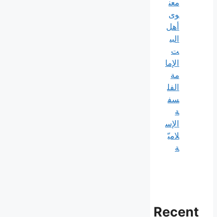
معن
وی
أهل
البي
ت
الإما
مة
الفل
سف
ة
الإس
لاميّ
ة
Recent