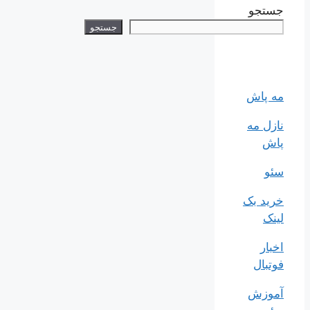
جستجو
جستجو
مه پاش
نازل مه
پاش
سئو
خرید بک
لینک
اخبار
فوتبال
آموزش