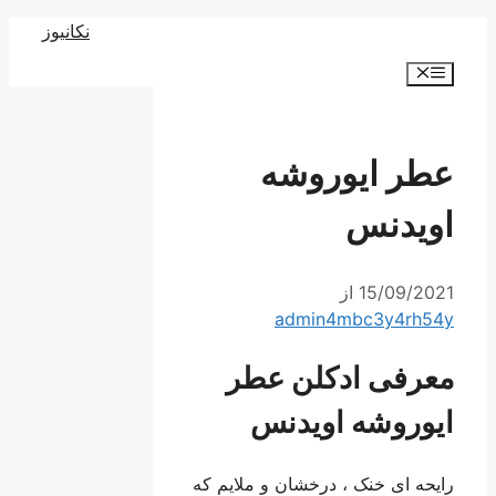
رش
نکانیوز
ه
فهرست
حتوا
عطر ایوروشه
اویدنس
15/09/2021
از
admin4mbc3y4rh54y
معرفی ادکلن عطر
ایوروشه اویدنس
رایحه ای خنک ، درخشان و ملایم که