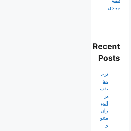
سئو
مبتدی
Recent
Posts
ترج
مۀ
تفس
یر
المی
زان
مثنو
ی