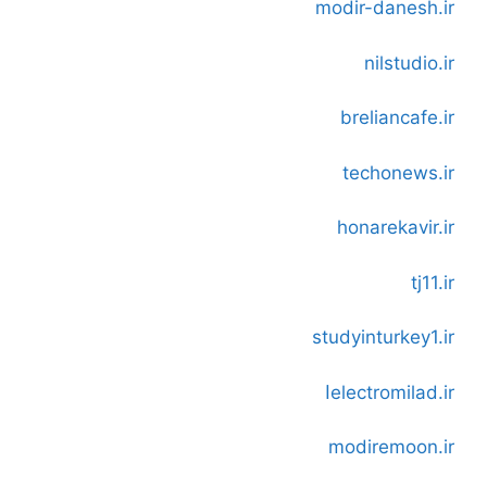
modir-danesh.ir
nilstudio.ir
breliancafe.ir
techonews.ir
honarekavir.ir
tj11.ir
studyinturkey1.ir
electromilad.ir
ا
modiremoon.ir