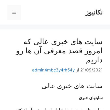
رش
ه
نکانیوز
فهرست
حتوا
سایت های خبری عالی که
امروز قصد معرفی آن ها رو
داریم
21/09/2021
از
admin4mbc3y4rh54y
سایت های خبری عالی
سایتهای خبری