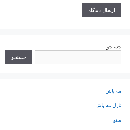
جستجو
جستجو
مه پاش
نازل مه پاش
سئو