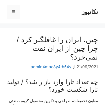
رش
ه
نکانیوز
فهرست
حتوا
چین، ایران را غافلگیر کرد /
چرا چین از ایران نفت
نمی‌خرد؟
21/09/2021
از
admin4mbc3y4rh54y
چه تعداد تارا وارد بازار شد؟ / تولید
تارا شکست خورد؟
معاون تحقیقات، طراحی و تکوین محصول گروه صنعتی