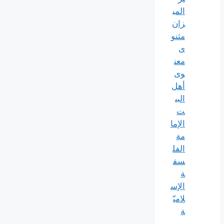
المی
زان
مثنو
ی
معن
وی
أهل
البي
ت
الإما
مة
الفل
سف
ة
الإس
لاميّ
ة