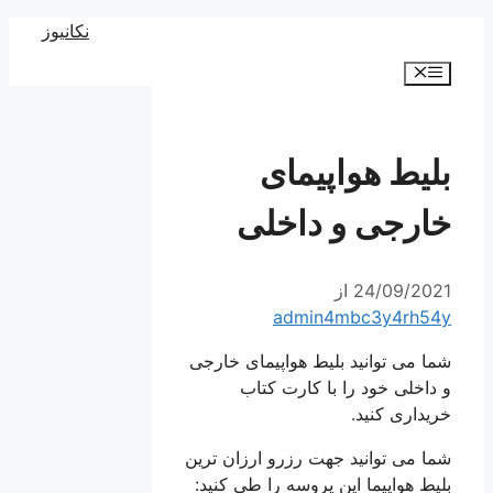
رش
نکانیوز
ه
فهرست
حتوا
بلیط هواپیمای
خارجی و داخلی
24/09/2021
از
admin4mbc3y4rh54y
شما می توانید بلیط هواپیمای خارجی
و داخلی خود را با کارت کتاب
خریداری کنید.
شما می توانید جهت رزرو ارزان ترین
بلیط هواپیما این پروسه را طی کنید: