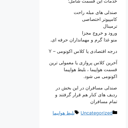
خدمات این قسمت شامل:
صندلی های مبله راحت
کامپیوتر اختصاصی
ترمینال
ورود و خروج مجزا
منو غذا گرم و مهمانداران حرفه ای.
درجه اقتصادی یا کلاس اکونومی – Y
آخرین کلاس پروازی یا معمولی ترین
قسمت هواپیما ، بلیط هواپیما
اکونومی می شود.
صندلی مسافران در این بخش در
ردیف های کنار هم قرار گرفتند و
تمام مسافران
دسته‌ها
برچسب‌ها
Uncategorized
بلیط هواپیما
ناوبری
نوشته‌ها