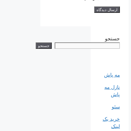
جستجو
جستجو
مه پاش
نازل مه
پاش
سئو
خرید بک
لینک