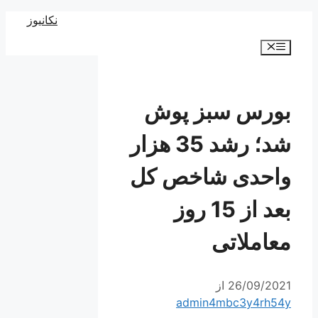
رش
نکانیوز
ه
فهرست
حتوا
بورس سبز پوش
شد؛ رشد 35 هزار
واحدی شاخص کل
بعد از 15 روز
معاملاتی
26/09/2021
از
admin4mbc3y4rh54y