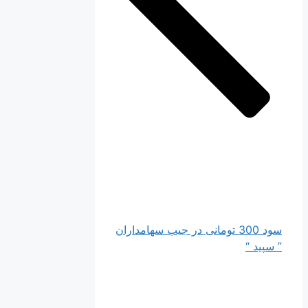
سود 300 تومانی در جیب سهامداران
” سپید “