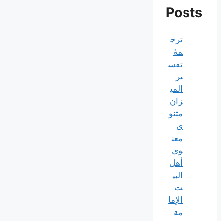
Posts
ترج
مۀ
تفس
یر
المی
زان
مثنو
ی
معن
وی
أهل
البي
ت
الإما
مة