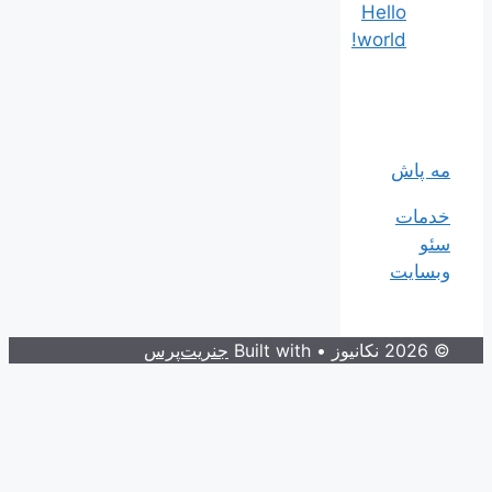
Hello
world!
مه پاش
خدمات
سئو
وبسایت
© 2026 نکانیوز
• Built with
جنریت‌پرس