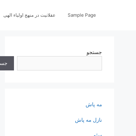
رش
ه
Sample Page
عقلانیت در منهج اولیاء الهی
حتوا
جستجو
جست
مه پاش
نازل مه پاش
سئو