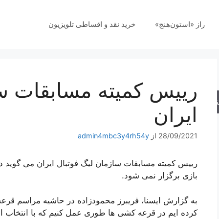
راز «استون‌هنج»
خرید نقد و اقساطی تلویزیون
رییس کمیته مسابقات سا
جو
ایران
28/09/2021
از
admin4mbc3y4rh54y
رییس کمیته مسابقات سازمان لیگ فوتبال ایران می گوید در 
بازی برگزار نمی شود.
به گزارش ایسنا، فریبرز محمودزاده در حاشیه مراسم قر
کرده ایم در قرعه کشی ها طوری عمل کنیم که با انتخاب اعد