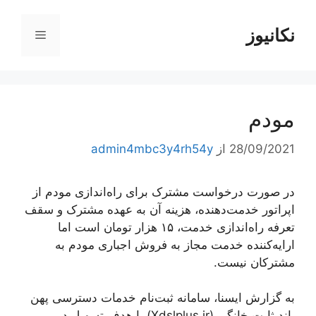
رش
ه
نکانیوز
فهرست
حتوا
مودم
28/09/2021
از
admin4mbc3y4rh54y
در صورت درخواست مشترک برای ‌راه‌اندازی مودم از
اپراتور خدمت‌دهنده، هزینه آن به عهده مشترک و سقف
تعرفه ‌راه‌اندازی خدمت، ۱۵ هزار تومان است اما
ارایه‌کننده خدمت مجاز به فروش اجباری مودم به
مشترکان نیست.
به گزارش ایسنا، سامانه ثبت‌نام خدمات دسترسی پهن
باند ثابت خانگی (Xdslplus.ir) با هدف تسهیل در