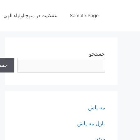
رش
ه
Sample Page
عقلانیت در منهج اولیاء الهی
حتوا
جستجو
جست
مه پاش
نازل مه پاش
سئو