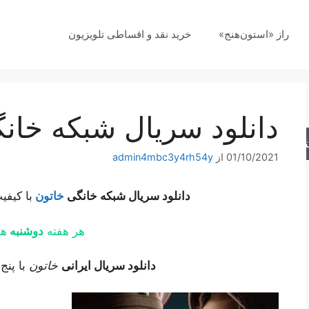
راز «استون‌هنج»
خرید نقد و اقساطی تلویزیون
دانلود سریال شبکه خان
جو
01/10/2021
از
admin4mbc3y4rh54y
دانلود سریال شبکه خانگی
خاتون
با کیفیت 
هر هفته
دوشنبه
ها 8
دانلود سریال ایرانی
خاتون
با پنج