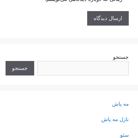
جستجو
جستجو
مه پاش
نازل مه پاش
سئو