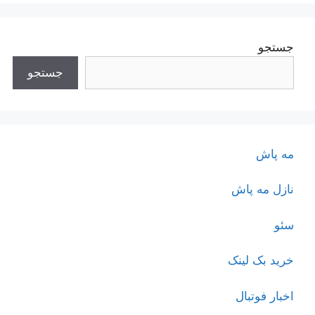
جستجو
جستجو
مه پاش
نازل مه پاش
سئو
خرید بک لینک
اخبار فوتبال