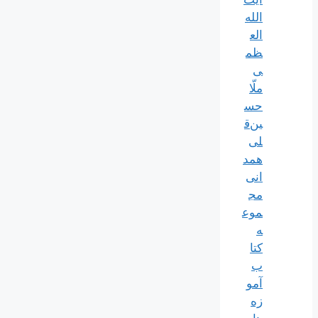
الله‌
الع
ظم
ی
ملّا
حس
ین‌ق
لی
همد
انی
مج
موع
ه
کتا
ب
آمو
زه