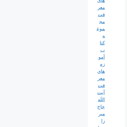
های
معر
فت
مج
موع
ه
کتا
ب
آمو
زه
های
معر
فت
آیت
اللَه
حاج
میر
زا