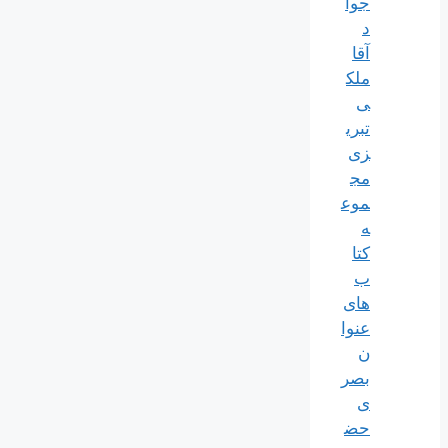
جوا
د
آقا
ملک
ی
تبری
زی
مج
موع
ه
کتا
ب
های
عنوا
ن
بصر
ی
حض