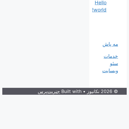
Hello
world!
مه پاش
خدمات
سئو
وبسایت
© 2026 نکانیوز
• Built with
جنریت‌پرس