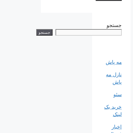
جستجو
جستجو
مه پاش
نازل مه
پاش
سئو
خرید بک
لینک
اخبار