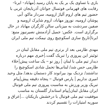
بازی با تساوی یک بر یک به پایان رسید.|مهاباد- ایرنا-
رقابت های قهرمانی فوتسال جوانان آذربایجان غربی با
حضور تیم های اروم آلیاژ ارومیه، سردار ماکو، آبی
پوشان ارومیه، نوروز مهاباد، اروم شاپرک ارومیه و
صفین سردشت به میزبانی سالن کارگران مهاباد در حال
برگزاری است. عکس: جمیل آزادمنش نصیرنیوز منبع:
ایرنا|تاریخ سازی اسکوچیچ روی نیمکت تیم ملی ایران
مهدی طارمی بعد از برتری تیم ملی مقابل لبنان در
توئیتر این پیروزی را تبریک گفت.|خبری مهم درباره
دیدار تیم ملی با لبنان | روز نو – يک ساعت پيش|خلاء
طارمی حس شد/ لبنانی‌ها تحمل شادی اسکوچیچ را
نداشتند/ نزدیک بود بیرانوند کار دستمان بدهد/ مثل وحید
امیری نداریم | پارس فوتبال – پنجاه دقيقه پيش|پیام
تبریک وزیر ورزش به مناسبت پیروزی تیم ملی فوتبال
ایران مقابل لبنان|پیام استاندار گلستان به مناسب
موفقیت تیم ملی فوتبال با درخشش بازیکنان …|عراق و
سوریه امتیازات را تقسیم کردند