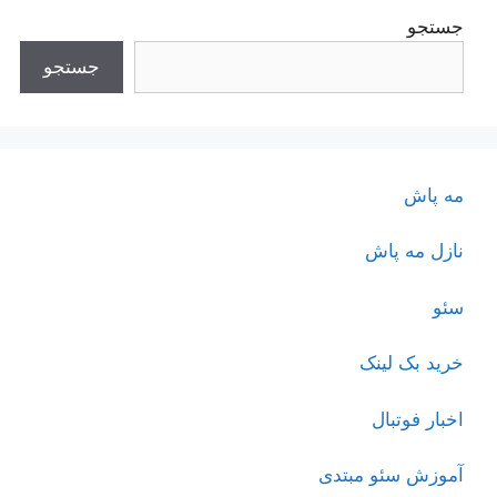
جستجو
جستجو
مه پاش
نازل مه پاش
سئو
خرید بک لینک
اخبار فوتبال
آموزش سئو مبتدی