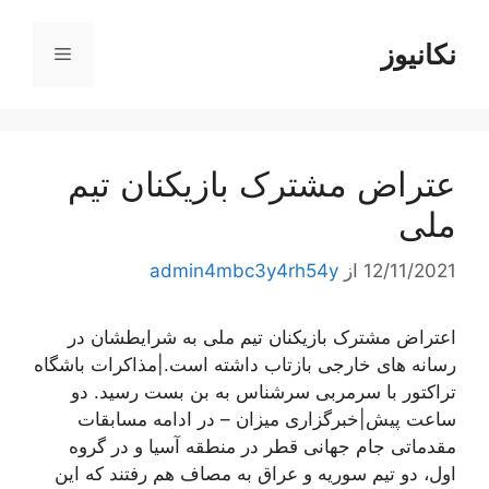
رش
ه
نکانیوز
فهرست
حتوا
عتراض مشترک بازیکنان تیم
ملی
12/11/2021
از
admin4mbc3y4rh54y
اعتراض مشترک بازیکنان تیم ملی به شرایطشان در
رسانه های خارجی بازتاب داشته است.|مذاکرات باشگاه
تراکتور با سرمربی سرشناس به بن بست رسید. دو
ساعت پيش|خبرگزاری میزان – در ادامه مسابقات
مقدماتی جام جهانی قطر در منطقه آسیا و در گروه
اول، دو تیم سوریه و عراق به مصاف هم رفتند که این