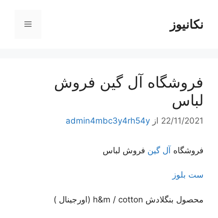
رش
ه
نکانیوز
فهرست
حتوا
فروشگاه آل گین فروش
لباس
22/11/2021
از
admin4mbc3y4rh54y
فروشگاه
آل گین
فروش لباس
ست بلوز
محصول بنگلادش h&m / cotton (اورجینال )