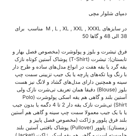
دمپای شلوار مچی
در سایزهای M , L , XL , XXL , XXXL مناسب برای
38 الی 48 و گاها 50
فرق تیشرت و بلوز و پولوشرت (مخصوص فصل بهار و
تابستان): تیشرت (T-Shirt) پوشاک آستین کوتاه نازک
یقه گرد یا یقه هفت در انواع مدل‌های ساده و طرح دار
با رنگ ویا تکه‌های پارچه یا یک جیب تزیینی سمت چپ
سینه و همچنین دارای مدل‌های گشاد و لانگ نیز هست
بلوز (Blouse) دقیقا همان تعریف تی‌شرت نازک ولی
آستین بلند و گاهی هم یقه اسکی پولوشرت (Polo
Shirt) تی‌شرت نازک یقه دار 2 تا 4 دگمه یا بدون جیب
یا با یک جیب معمولا سمت چپ سینه و گاهی هم آستین
بلند فرق پلوور و ژاکت (مخصوص فصل پاییز و
زمستان): پلوور (Pullover) پوشاک بافتنی آستین بلند
جلوبسته است و گاهی هم یقه اسکی ژاکت (Jacket)