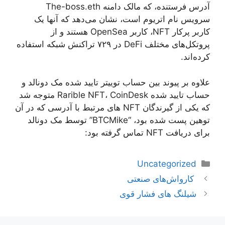
آدرس فرستنده، که مالک دامنه The-boss.eth
سرویس نام اتریوم است، نشان می‌دهد که آنها یک
کاربر پرکار NFT، کاربر OpenSea هستند و از
پروتکل‌های مختلف DeFi در ۷۲۹ تراکنش شبکه استفاده
کرده‌اند.
علاوه بر پیوند بین حساب توییتر تایید شده مک دونالد و
حساب تایید شده Rarible NFT، CoinDesk متوجه شد
که یکی از گیرندگان NFT های مرتبط با آدرسی که در آن
توهین پست شده بود، “BTCMike” توسط مک دونالد
برای دریافت NFT تماس گرفته بود:
دسته‌ها
Uncategorized
ناوبری
کارواش‌های صنعتی
نوشته‌ها
شیلنگ های فشار قوی