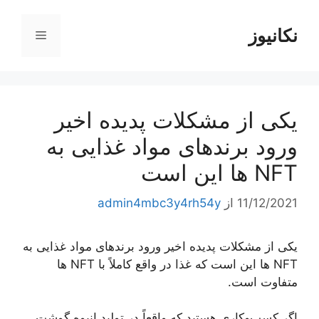
رش
ه
نکانیوز
فهرست
حتوا
یکی از مشکلات پدیده اخیر
ورود برندهای مواد غذایی به
NFT ها این است
11/12/2021
از
admin4mbc3y4rh54y
یکی از مشکلات پدیده اخیر ورود برندهای مواد غذایی به
NFT ها این است که غذا در واقع کاملاً با NFT ها
متفاوت است.
اگر کسب‌وکاری هستید که واقعاً در تولید انبوه گوشت