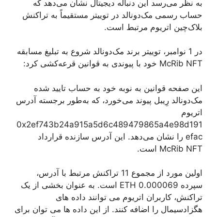
به نظر می‌رسد این دنباله دیجیتال نشان می‌دهد که
حساب رسمی مک‌دونالد در توییتر مستقیماً به تراکنش
بلاک‌چین اتریوم مرتبط است.
در 1 نوامبر، توییتر برند مک‌دونالد شروع به تبلیغ مسابقه
McRib NFT خود با پیوندی به قوانین قرعه‌کشی کرد:
این صفحه قوانین به نوبه خود به حساب تایید شده
مک‌دونالد رِیبل پیوند می‌خورد، که به‌طور برجسته آدرس
اتریوم
0x2ef743b24a915a5d6c489479865a4e98d191
efac را نشان می‌دهد. این آدرس سازنده قرارداد
McRib NFT است.
اولین مورد از مجموع 11 تراکنش مرتبط با آدرس،
سپرده 0.000069 ETH است. به عنوان بخشی از یک
تراکنش، کاربران اتریوم می توانند داده های
هگزادسیمال را اضافه کنند. از این داده ها می توان برای