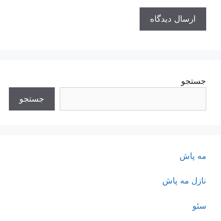
جستجو
جستجو
مه پاش
نازل مه پاش
سئو