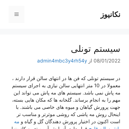
رش
ه
نکانیوز
فهرست
حتوا
سیستم تونلی
08/01/2022
از
admin4mbc3y4rh54y
در سیستم تونلی که فن ها در انتهای سالن قرار دارند ،
معمولا در 10 متر انتهایی سالن نیازی به اجرای سیستم
مه پاش نمی باشد. سیستم های مه پاش می تواند این
مهم را به انجام برساند. گلخانه ها که مکان هایی بسته،
جهت پرورش گیاهان و میوه های خاصی می باشند. با
اینحال روش مه پاشی که روشی موثرتر و مناسب تر
است اکنون در اختیار پرورش دهندگان گل و گیاه و
مه
پاش سالن قارچ
قرار دارد. آزمایش آب و تعیین کاتیونها