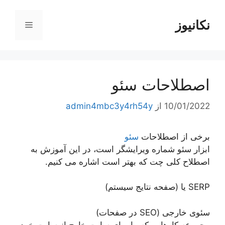
رش
ه
نکانیوز
فهرست
حتوا
اصطلاحات سئو
10/01/2022
از
admin4mbc3y4rh54y
برخی از اصطلاحات
سئو
ابزار سئو شماره ویرایشگر است، در این آموزش به
اصطلاح کلی چت که بهتر است اشاره می کنیم.
SERP یا (صفحه نتایج سیستم)
سئوی خارجی (SEO در صفحات)
مجموعه کارهایی که ما برای سایت خارج از سایت خود