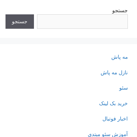
جستجو
جستجو
مه پاش
نازل مه پاش
سئو
خرید بک لینک
اخبار فوتبال
آموزش سئو مبتدی