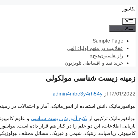
پرش
نکانیوز
به
فهرست
محتوا
فهرست
Sample Page
عقلانیت در منهج اولیاء الهی
راز «استون‌هنج»
خرید نقد و اقساطی تلویزیون
زمینه زیست شناسی مولکولی
17/01/2022
از
admin4mbc3y4rh54y
بیوانفورماتیک دانش استفاده از انفورماتیک، آمار و احتمالات در ز
بیوانفورماتیک ترکیبی از
پکیج آموزش زیست شناسی
و علوم کامپیوت
بازیابی اطلاعات، این دو علم را در کنار هم قرار داده است. بیوان
کامپیوتر، ریاضیات، ژنتیک، شیمی و فیزیک، مسائل مختلف بیولوژیک