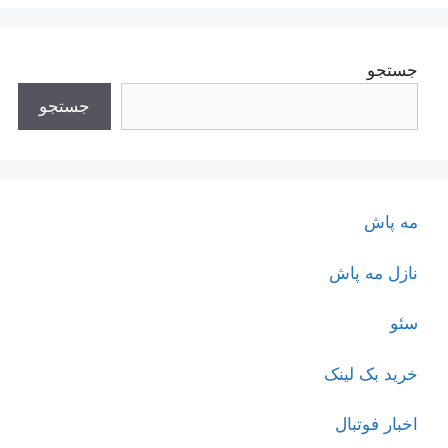
جستجو
جستجو
مه پاش
نازل مه پاش
سئو
خرید بک لینک
اخبار فوتبال