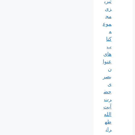
تبری
زی
مج
موع
ه
کتا
ب
های
عنوا
ن
بصر
ی
حض
رت
آیت
الله
طه
ران