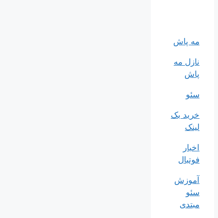
مه پاش
نازل مه
پاش
سئو
خرید بک
لینک
اخبار
فوتبال
آموزش
سئو
مبتدی