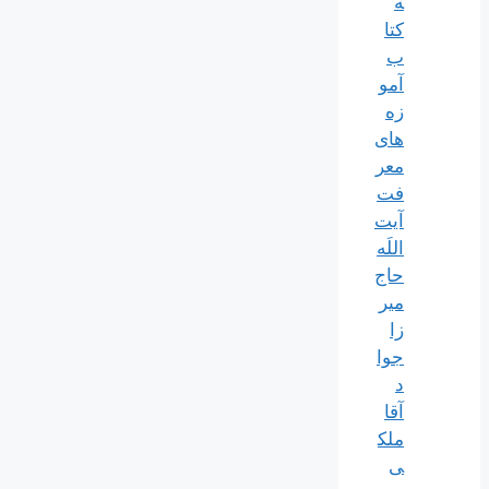
ه
کتا
ب
آمو
زه
های
معر
فت
آیت
اللَه
حاج
میر
زا
جوا
د
آقا
ملک
ی