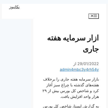
رش
نکانیوز
ه
فهرست
حتوا
ازار سرمایه هفته
جاری
29/01/2022
از
admin4mbc3y4rh54y
بازار سرمایه هفته جاری را برخلاف
هفته‌های گذشته با چراغ سبز آغاز
کرد و شاخص کل بورس بیش از ۲۹
هزار واحد افزایش یافت.
به گزارش ایسنا، شاخص کل بورس