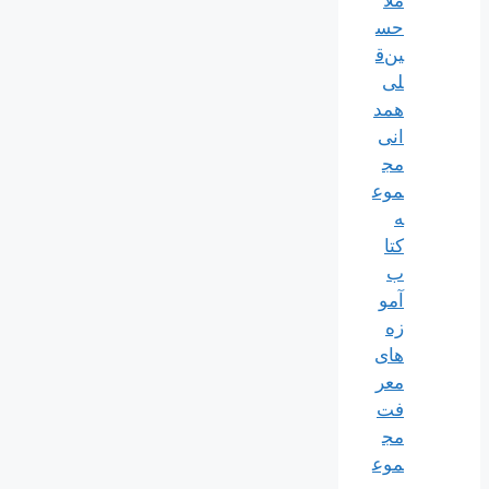
ملّا
حس
ین‌ق
لی
همد
انی
مج
موع
ه
کتا
ب
آمو
زه
های
معر
فت
مج
موع