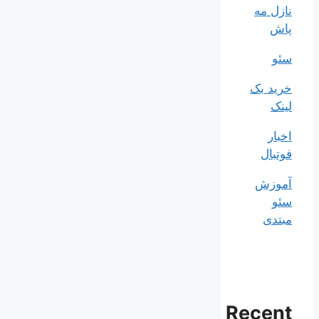
نازل مه
پاش
سئو
خرید بک
لینک
اخبار
فوتبال
آموزش
سئو
مبتدی
Recent