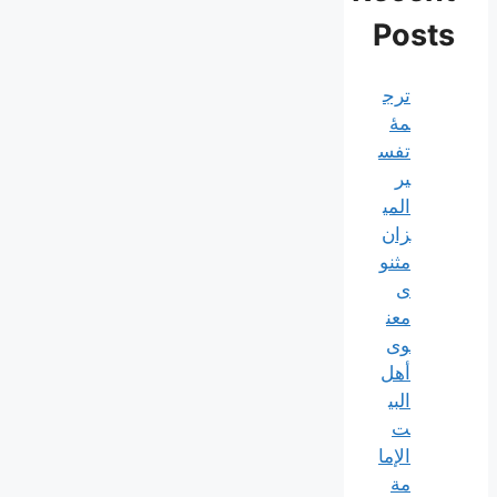
Posts
ترج
مۀ
تفس
یر
المی
زان
مثنو
ی
معن
وی
أهل
البي
ت
الإما
مة