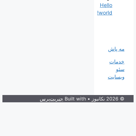
Hello
world!
مه پاش
خدمات
سئو
وبسایت
© 2026 نکانیوز
• Built with
جنریت‌پرس