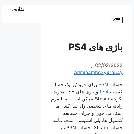
رش
نکانیوز
ه
فهرست
حتوا
بازی های PS4
02/02/2022
از
admin4mbc3y4rh54y
حساب PSN برای فروش. یک حساب
کمیاب
PS4
و بازی های PS5 بخرید
اگرچه Steam ممکن است به پلتفرم
رایانه های شخصی راه پیدا کند، اما
استاد بی چون و چرای مسابقه
کنسول ها، پلی استیشن است. مانند
حساب Steam، حساب PSN نیز