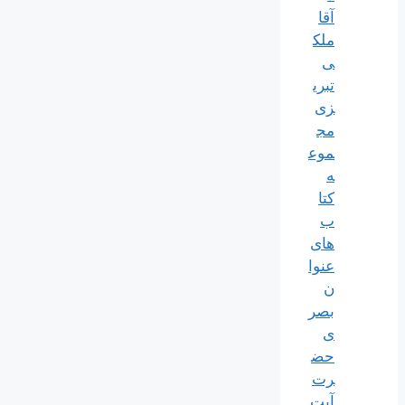
آقا
ملک
ی
تبری
زی
مج
موع
ه
کتا
ب
های
عنوا
ن
بصر
ی
حض
رت
آیت