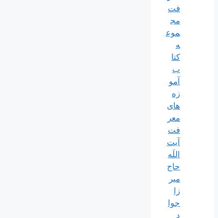
فت
مج
موع
ه
کتا
ب
آمو
زه
های
معر
فت
آیت
اللَه
حاج
میر
زا
جوا
د