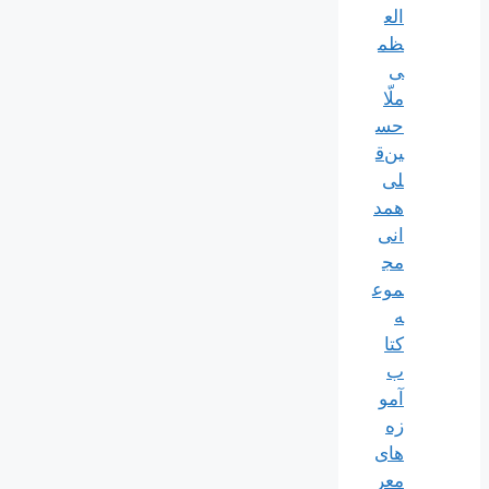
الع
ظم
ی
ملّا
حس
ین‌ق
لی
همد
انی
مج
موع
ه
کتا
ب
آمو
زه
های
معر