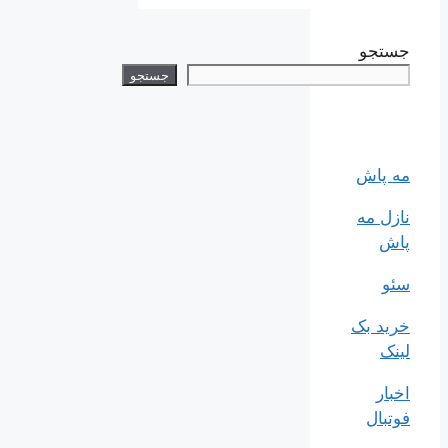
جستجو
جستجو
مه پاش
نازل مه
پاش
سئو
خرید بک
لینک
اخبار
فوتبال