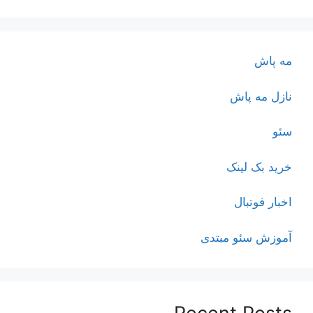
مه پاش
نازل مه پاش
سئو
خرید بک لینک
اخبار فوتبال
آموزش سئو مبتدی