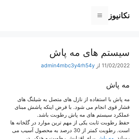
رش
ه
نکانیوز
فهرست
حتوا
سیستم های مه پاش
11/02/2022
از
admin4mbc3y4rh54y
مه پاش
مه پاش با استفاده از نازل های متصل به شیلنگ های
فشار قوی انجام می شود. با فرض اینکه پاشش مبنای
عملکرد سیستم های مه پاش رطوبت باشد.
حفظ رطوبت ثابت یکی از مهم ترین موارد در گلخانه ها
است. رطوبت کمتر از 30 درصد به محصول آسیب می
رساند.
مه پاش
برای افزایش رطوبت و خنکی در