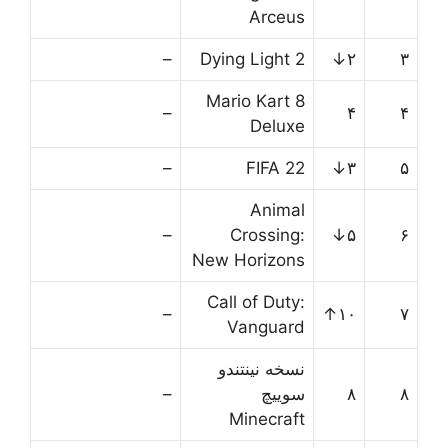
Arceus
–
Dying Light 2
۲↓
۳
Mario Kart 8
–
۴
۴
Deluxe
–
FIFA 22
۳↓
۵
Animal
–
Crossing:
۵↓
۶
New Horizons
Call of Duty:
–
۱۰↑
۷
Vanguard
نسخه نینتندو
۸
۸
سوییچ
–
Minecraft