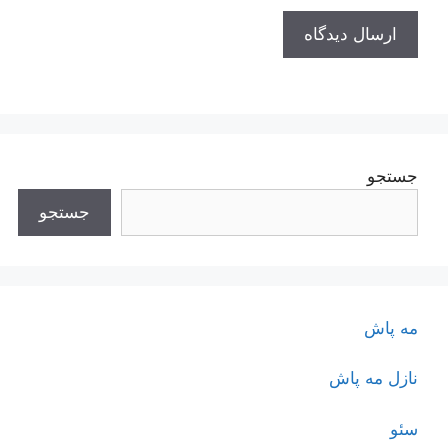
جستجو
جستجو
مه پاش
نازل مه پاش
سئو