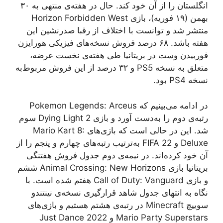
انگلستان را از آن خود کند. حال در هفته‌ی منتهی به ۳۰
بهمن (۱۹ فوریه)، بازی Horizon Forbidden West
منتشر شد و توانست با اختلاف از رقبا صدرنشین این
هفته باشد. ۶۸ درصد فروش نسخه‌های فیزیکی هورایزن
فوربیدن وست در بریتانیا طی هفته‌ی نخست عرضه،
متعلق به نسخه PS5 و ۳۲ درصد از این فروش مربوط‌به
نسخه PS4 بود.
در ادامه می‌بینیم که Pokemon Legends: Arceus
رتبه‌ی دوم را به‌دست آورد و بازی Dying Light 2 سوم
شد. این در حالی است که بازی‌های Mario Kart 8:
Deluxe و FIFA 22 به‌ترتیب رتبه‌های چهارم و پنجم را از
آن خود کرده‌اند. در نیمه‌ی دوم جدول فروش هفتنگی
بریتانیا بازی Animal Crossing: New Horizons ششم
و بازی Call of Duty: Vanguard هفتم شده است. با
نگاه به انتهای جدول شاهد قرارگیری نسخه‌ی نینتندو
سوییچ Minecraft در رتبه‌ی هشتم هستیم و بازی‌های
Mario Party Superstars و Just Dance 2022