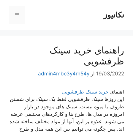
رش
ه
نکانیوز
فهرست
حتوا
راهنمای خرید سینک
ظرفشویی
19/03/2022
از
admin4mbc3y4rh54y
اهنمای
خرید سینک ظرفشویی
این روزها سینک ظرفشویی فقط یک سینک برای شستن
ظروف یا میوه نیست. سینک های موجود در بازار
امروزه در مدل ها، طرح ها و کارکردهای مختلفی عرضه
می شوند. علاوه بر این، آنها از مواد مختلف ساخته شده
اند. پس چگونه می توانیم بین این همه مدل و طرح