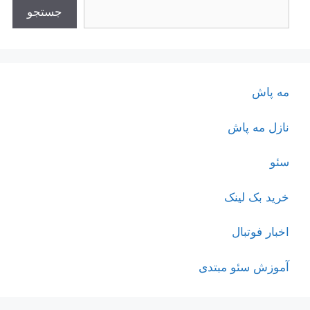
جستجو
مه پاش
نازل مه پاش
سئو
خرید بک لینک
اخبار فوتبال
آموزش سئو مبتدی