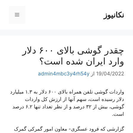
رش
ه
نکانیوز
فهرست
حتوا
چقدر گوشی بالای ۶۰۰ دلار
وارد ایران شده است؟
19/04/2022
از
admin4mbc3y4rh54y
واردات گوشی تلفن همراه بالای ۶۰۰ دلار به ۱.۳ میلیارد
دلار رسیده است، سهم آنها از ارزش کل واردات
گوشی، بیش از ۳۲ درصد و از نظر تعداد تنها ۶.۲ درصد
است.
گزارشی که فرود عسگری- معاون امور گمرکی گمرک