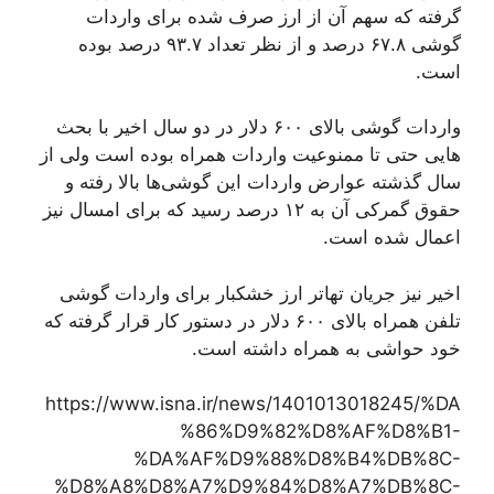
گرفته که سهم آن از ارز صرف شده برای واردات
گوشی ۶۷.۸ درصد و از نظر تعداد ۹۳.۷ درصد بوده
است.
واردات گوشی بالای ۶۰۰ دلار در دو سال اخیر با بحث
هایی حتی تا ممنوعیت واردات همراه بوده است ولی از
سال گذشته عوارض واردات این گوشی‌ها بالا رفته و
حقوق گمرکی آن به ۱۲ درصد رسید که برای امسال نیز
اعمال شده است.
اخیر نیز جریان تهاتر ارز خشکبار برای واردات گوشی
تلفن همراه بالای ۶۰۰ دلار در دستور کار قرار گرفته که
خود حواشی به همراه داشته است.
https://www.isna.ir/news/1401013018245/%DA
%86%D9%82%D8%AF%D8%B1-
%DA%AF%D9%88%D8%B4%DB%8C-
%D8%A8%D8%A7%D9%84%D8%A7%DB%8C-