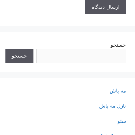
جستجو
جستجو
مه پاش
نازل مه پاش
سئو