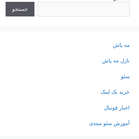
جستجو
مه پاش
نازل مه پاش
سئو
خرید بک لینک
اخبار فوتبال
آموزش سئو مبتدی