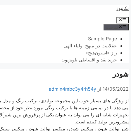
پرش
نکانیوز
به
فهرست
محتوا
فهرست
Sample Page
عقلانیت در منهج اولیاء الهی
راز «استون‌هنج»
خرید نقد و اقساطی تلویزیون
شودر
14/05/2022
از
admin4mbc3y4rh54y
از ویژگی های بسیار خوب این مجموعه تولیدی، ترکیب رنگ و مدل ه
می دهد تا در تمامی زمینه ها با ترکیب رنگی مورد نظر خود از محصول
تجهیزات شانه ای را می توان به عنوان یکی از پرفروش ترین شیرآلا
پیشروترین تولید کننده است.
شیر توالت شودر، میکسر شودر، میکسر توالت شودر، میکسر سین