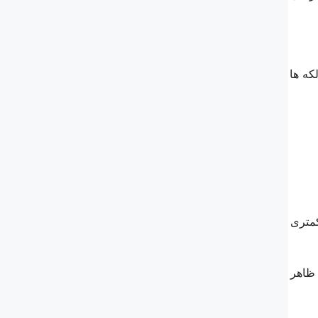
که ها
کمتری
 ظاهر