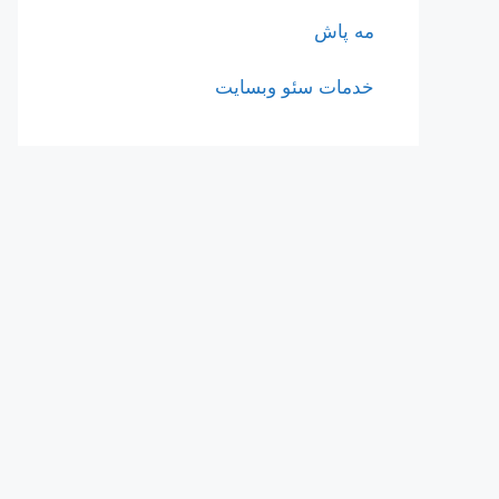
مه پاش
خدمات سئو وبسایت