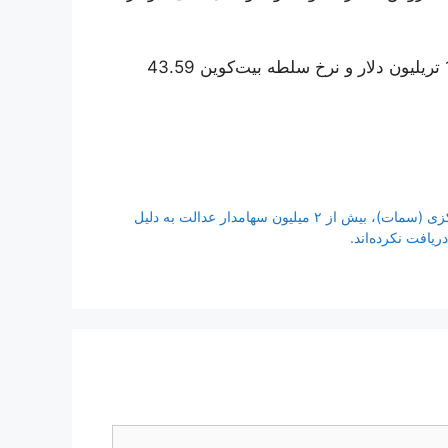
در زمان نوشتن این گزارش، ارزش کل بازار رمزارزها 1.25 تریلیون دلار و نرخ سلطه بیت‌کوین 43.59
به گزارش اقتصادآنلاین؛ بنابر آخرین آمار شرکت سپرده گذاری مرکزی (سمات)، بیش از ۲ میلیون سهامدار عدالت به دلیل