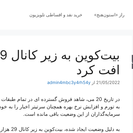
راز «استون‌هنج»
خرید نقد و اقساطی تلویزیون
جو
افت کرد
21/05/2022
از
admin4mbc3y4rh54y
در تاریخ 20 می، شاهد فروش گسترده ای در تمام طبقا
به تورم و افزایش نرخ بهره همچنان سرتیتر اخبار را به خو
سرمایه‌گذاران از این وضعیت باقی مانده است.
به دلیل وضع