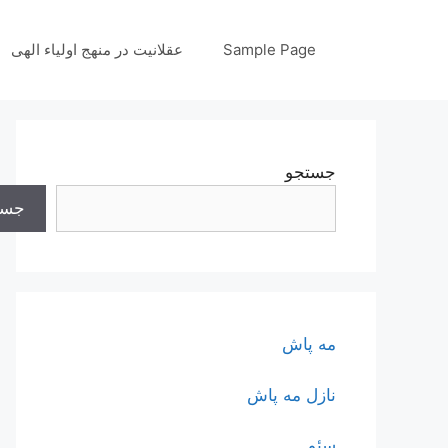
رش
ه
Sample Page
عقلانیت در منهج اولیاء الهی
حتوا
جستجو
جست
مه پاش
نازل مه پاش
سئو