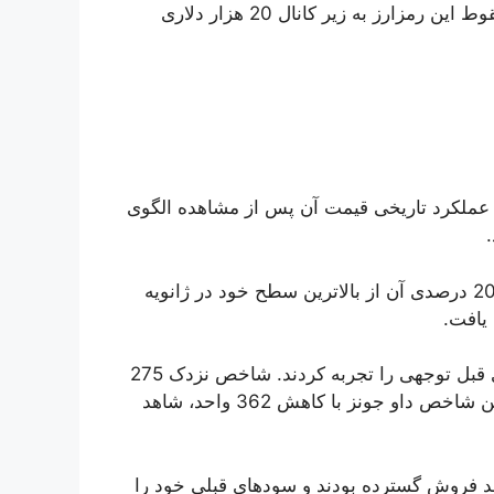
نگران کرده که از دست دادن این سطح، می‌تواند باعث سقوط این رمزارز به زیر کانال 20 هزار دلاری
 عملکرد تاریخی قیمت آن پس از مشاهده الگوی
با افت 1.62 درصدی سهام اس اند پی 500 که باعث افت 20 درصدی آن از بالاترین سطح خود در ژانویه
در بحبوحه ضعف بازار، سهام نزدک و داو جونز نیز ضررهای قبل توجهی را تجربه کردند. شاخص نزدک 275
واحد افت کرد و ارزش آن 2.42 درصد کاهش یافت. همچنین شاخص داو جونز با کاهش 362 واحد، شاهد
هد فروش گسترده بودند و سودهای قبلی خود را