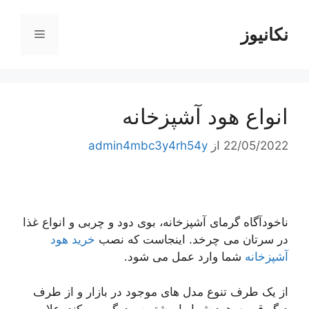
رش
ه
نکانیوز
فهرست
حتوا
انواع هود آشپزخانه
22/05/2022
از
admin4mbc3y4rh54y
ناخودآگاه گرمای آشپزخانه، بوی دود و چربی و انواع غذا
در سرتان می چرخد. اینجاست که نصب
خرید هود
آشپزخانه
شما وارد عمل می شود.
از یک طرف تنوع مدل های موجود در بازار و از طرف
دیگر قیمت هود شما را بیشتر سردرگم می کند. علاوه بر