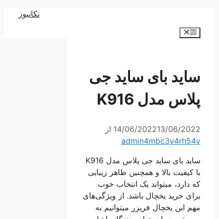
رش
نکانیوز
ه
فهرست
حتوا
ساید بای‌ ساید جی
پلاس مدل K916
13/06/2022
14/06/2022
از
admin4mbc3y4rh54y
ساید بای‌ ساید جی پلاس مدل K916
با کیفیت بالا و همچنین ظاهر زیبایی
که دارد، میتواند یک انتخاب خوب
برای خرید یخچال باشد. از ویژگی‌های
مهم این یخچال فریزر میتوانیم به
سیستم جریان هوای چندگانه اشاره