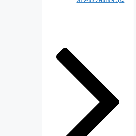
مدل GTV-43MH414N