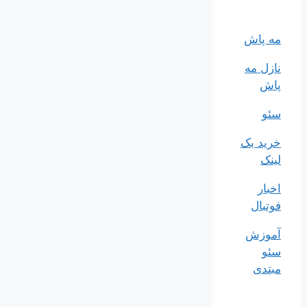
مه پاش
نازل مه
پاش
سئو
خرید بک
لینک
اخبار
فوتبال
آموزش
سئو
مبتدی