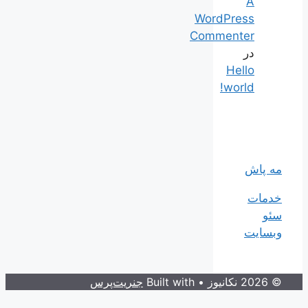
A
WordPress
Commenter
در
Hello
world!
مه پاش
خدمات
سئو
وبسایت
© 2026 نکانیوز
• Built with
جنریت‌پرس