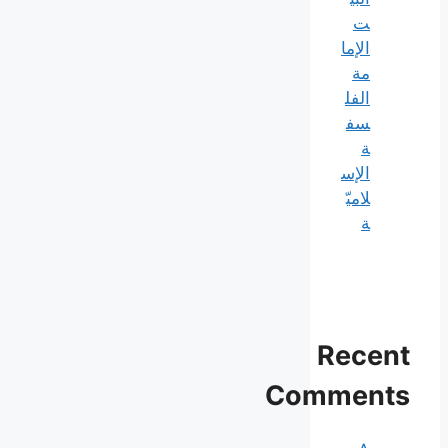
ت
الإما
مة
الفل
سف
ة
الإس
لاميّ
ة
Recent
Comments