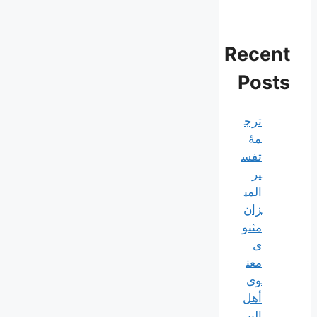
Recent
Posts
ترج
مۀ
تفس
یر
المی
زان
مثنو
ی
معن
وی
أهل
البي