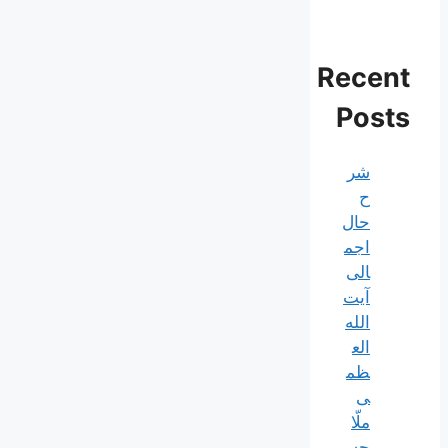
Recent
Posts
شر
ح
حال
اجم
الی
آیت‌
الله‌
الع
ظم
ی
ملّا
حس