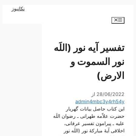
رش
نکانیوز
ه
فهرست
حتوا
تفسیر آیه نور (اللَه
نور السموت و
الارض)
28/06/2022
از
admin4mbc3y4rh54y
این کتاب حاصل بیانات گهربار
حضرت علاّمه طهرانی ـ رضوان اللَه
علیه ـ پیرامون تفسیر عرفانی،
اخلاقی آیۀ مبارکۀ نور (اللَه نور