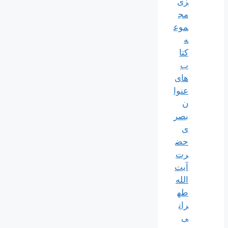
زی
مج
موع
ه
کتا
ب
های
عنوا
ن
بصر
ی
حض
رت
آیت
الله
طه
ران
ی