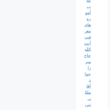
کتا
ب
آمو
زه
های
معر
فت
آیت
اللَه
حاج
میر
زا
جوا
د
آقا
ملک
ی
تبری