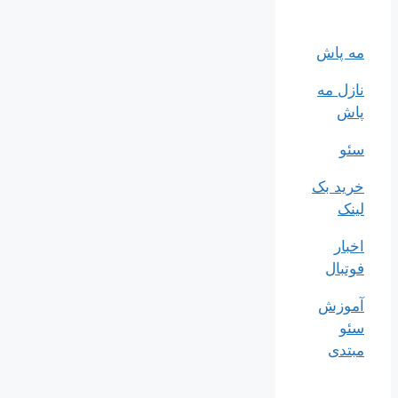
مه پاش
نازل مه
پاش
سئو
خرید بک
لینک
اخبار
فوتبال
آموزش
سئو
مبتدی