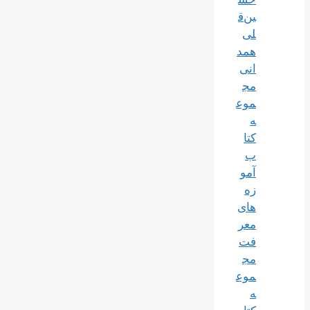
ین‌ق
لی
همد
انی
مج
موع
ه
کتا
ب
آمو
زه
های
معر
فت
مج
موع
ه