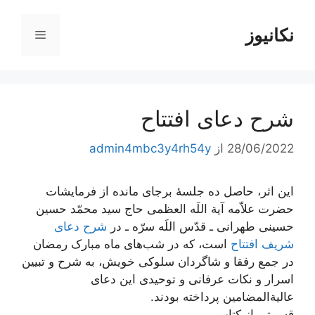
رش
ه
نکانیوز
فهرست
حتوا
شرح دعای افتتاح
28/06/2022
از
admin4mbc3y4rh54y
این اثر، حاصل ده جلسۀ برجای مانده از فرمایشات
حضرت علاّمه آیة اللَه العظمی حاج سید محمّد حسین
حسینی طهرانی ـ قدّس اللَه سرّه ـ در
شرح دعای
شریف افتتاح
است، که در شب‌های ماه مبارک رمضان
در جمع رفقا و شاگردان سلوکی خویش، به شرح و تبیین
اسرار و نکات عرفانی و توحیدی این دعای
عالیة‌المضامین پرداخته بودند.
قسمتی از کتاب