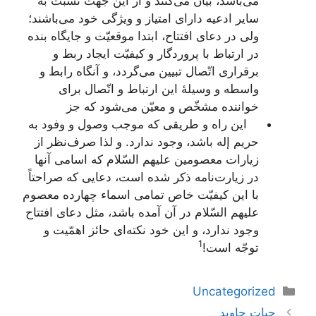
می‌باشد، بیان می‌کنند و از این جهت نسبت به
سایر ادعیه دارای امتیاز و ویژگی خود می‌باشند؛
ولی در دعای افتتاح، ابتدا موقعیّت و جایگاه بنده
در ارتباط با پروردگار و کیفیّت ایجاد ربط و
برقراری اتّصال تبیین می‌گردد، و آنگاه رابط و
واسطه و وسیلۀ این ارتباط و اتّصال برای
خواننده مشخّص و معیّن می‌شود که جز
این راه و طریقی که موجب وصول و وفود به
حریم إله باشد، وجود ندارد. و لذا صرف‌نظر از
زیارات معصومین علیهم السّلام که اسامی آنها
در زیارت‌نامه ذکر شده است، دعایی که صراحتاً
با این کیفیّت خاص تمامی اسماء چهارده معصوم
علیهم السّلام در آن آمده باشد، مثل دعای افتتاح
وجود ندارد، و این خود نکته‌ای حائز اهمّیت و
1
توجّه است!
دسته‌ها
Uncategorized
ناوبری
حیات جاوید