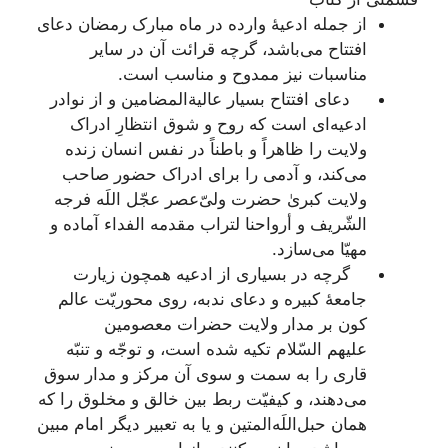
از جمله ادعیۀ وارده در ماه مبارک رمضان دعای
افتتاح می‌باشد، گرچه قرائت آن در سایر
مناسبات نیز ممدوح و مناسب است.
دعای افتتاح بسیار عالیة‌المضامین و از نوادر
ادعیه‌ای است که روح و شوق انتظارِ ادراک
ولایت را ظاهراً و باطناً در نفس انسان زنده
می‌کند، و آدمی را برای ادراک حضور صاحب
ولایت کبریٰ حضرت ولیّ‌عصر عجّل اللَه فرجه
الشّریف و أرواحنا لتراب مقدمه الفداء آماده و
مهیّا می‌سازد.
گرچه در بسیاری از ادعیه همچون زیارت
جامعۀ کبیره و دعای ندبه، روی محوریّت عالم
کون بر مدار ولایت حضرات معصومین
علیهم السّلام تکیه شده است، و توجّه و تنبّه
قاری را به سمت و سوی آن مرکز و مدار سوق
می‌دهند، و کیفیّت ربط بین خالق و مخلوق را که
همان حبل‌اللَه‌المتین و یا به تعبیر دیگر امام مبین