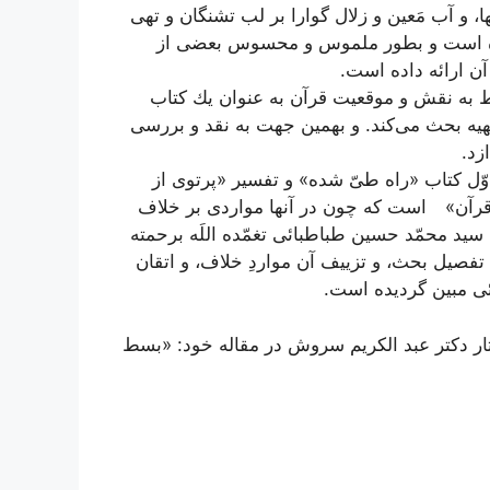
 و آب مَعین و زلال گوارا بر لب تشنگان و تهى
ده است و بطور ملموس و محسوس بعضى از
 آن ارائه داده است.
 به نقش و موقعیت قرآن به عنوان یك كتاب
یه بحث مى‌كند. و بهمین جهت به نقد و بررسى
زد.
ّل كتاب «راه طىّ شده» و تفسیر «پرتوى از
قرآن»
است كه چون در آنها مواردى بر خلاف
لَه سید محمّد حسین طباطبائى تغمّده اللَه برحمته
فصیل بحث، و تزییف آن مواردِ خلاف، و اتقان
ئى مبین گردیده است.
ار دكتر عبد الكریم سروش در مقاله خود: «بسط