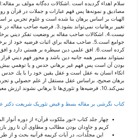
الهيات بر اساس برهان بنا شده است و علوم تجربي بر ا
تغيير برهانيات نمي‌تواند بشود.3. فرض
نيست.4. اشكالات صاحب مقاله بر وضعيت تفكر ديني 
جوامع است.5. صاحب مقاله براي اثبات فرضيه خو
كرده است.6. افق علمي دين سيطره بر هستي دارد
برهان صحيح، براساس عقل مستقل از علم حصولي و تجربي 
نمي‌كند.10. فرضيه‌ها و تئوري‌ها تا برهاني نشوند ارزش معرفتي ندارند.
کتاب نگرشی بر مقاله بسط و قبض تئوریک شریعت دکتر ع
چهار جلد كتاب «نور ملكوت قرآن» از دوره أنوار ال
كریم و جاودان بودن مطالب و مطاوى آن تا روز با
این مجلَّدات، در آیات كریمه قرآنیه بحث و از طر