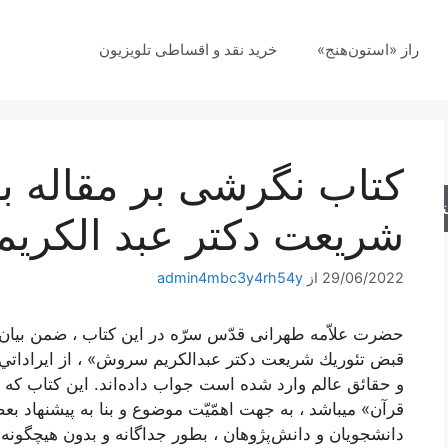
راز «استون‌هنج»
خرید نقد و اقساطی تلویزیون
کتاب نگرشی بر مقاله 
جو
شریعت دکتر عبد الکر
29/06/2022
از
admin4mbc3y4rh54y
حضرت‌ علاّمه‌ طهرانی قدّس‌ سرّه‌ در اين‌ كتاب‌ ، ضمن‌ بيان‌ 
قبض‌ تئوريك‌ شريعت‌ دكتر عبدالكريم‌ سروش‌» ، از ايراداتي‌ كه‌
و حقائق‌ عالم‌ وارد شده‌ است‌ جواب‌ داده‌اند. اين‌ كتاب‌ كه
قرآن‌» ميباشد ، به‌ جهت‌ اهمّيّت‌ موضوع‌ و بنا به‌ پيشنهاد 
دانشجويان‌ و دانش‌پژوهان‌ ، بطور جداگانه‌ و بدون‌ هيچگونه‌ ت