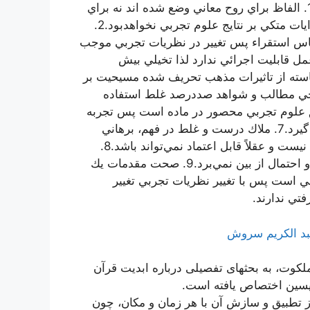
سلام‌ اهداء گرديده‌ است‌ .اشكالات ده‌گانه مولف بر مقاله:1. الفاظ براي روح معاني وضع شده اند نه براي
مصاديق و نمونه‌ها پس فهم عبارات و جملات در قرآن و روايات متكي بر نتايج علوم تجربي نخواهدبود.2.
ساس استقراء پس تغيير در نظريات تجربي موجب
يه صاحب مقاله در عمل قابليت اجرائي ندارد لذا تخيلي بيش
برخاسته از تاثيرات مذهب تحريف شده مسيحيت بر
د از برخي مطالب و شواهد صددرصد غلط استفاده
 و افق علوم تجربي محصور در ماده است پس تجربه
نميتواند مفسر همه جانبه دين باشد و محور فهم ديني قرار گيرد.7. ملاك درست و غلط در فهم، برهاني
بودن آن است پس فهم غير برهاني حدس و يا توهمي بيش نيست و عقلاً قابل اعتماد نمي‌تواند باشد.8.
اتكاء انسان به عقل است و عقل يقين خود را با يك حدس و احتمال از بين نمي‌برد.9. صحت مقدمات يك
است پس با تغيير نظريات تجربي تغيير
بد الکریم سروش
ملكوت، به بحثهاى تفصیلى درباره ابدیت قرآن
زپسین اختصاص یافته است.
ز تطبیق و سازش آن با هر زمان و مكان، چون