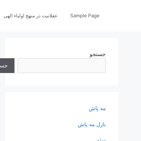
رش
ه
Sample Page
عقلانیت در منهج اولیاء الهی
حتوا
جستجو
جست
مه پاش
نازل مه پاش
سئو