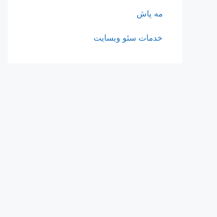
مه پاش
خدمات سئو وبسایت