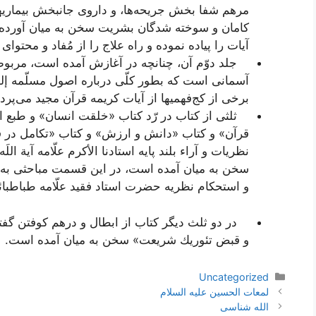
مرهم شفا بخش جریحه‌ها، و داروى جانبخش بیماریها،
كامان و سوخته شدگان بشریت سخن به میان آور
آیات را پیاده نموده و راه علاج را از مُفاد و محتواى
جلد دوّم آن، چنانچه در آغازش آمده است، مربوط
آسمانى است كه بطور كلّى درباره اصول مسلّمه إله
برخى از كج‌فهمیها از آیات كریمه قرآن مجید مى‌پردا
ثلثى از كتاب در رّد كتاب «خلقت انسان» و طبع او
قرآن» و كتاب «دانش و ارزش» و كتاب «تكامل در 
نظریات و آراء بلند پایه استادنا الأكرم علّامه آیة ال
سخن به میان آمده است، در این قسمت مباحثى به ت
و استحكام نظریه حضرت استاد فقید علّامه طباطبا
در دو ثلث دیگر كتاب از ابطال و درهم كوفتن گفت
و قبض تئوریك شریعت» سخن به میان آمده است.
دسته‌ها
Uncategorized
ناوبری
لمعات الحسین علیه السلام
نوشته‌ها
الله‌ شناسی