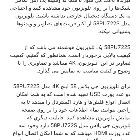
گیرنده باعث می شود تا شما به وسیله یک آنتن تمامی
شبکه‌ها را بر روی تلویزیون خود مشاهده کنید و احتیاجی
به یک دستگاه دیجیتال خارجی نداشته باشید. تلویزیون
مدل 58PU722S
از اکثر فرمت‌های تصاویر و ویدئوها
پشتیبانی میکند.
58PU722S یک تلویزیون هوشمند می باشد که از
كيفيت بالايي برخوردار است. همانطور که گفتیم، كيفيت
تصاوير در اين تلويزيون، 4K ميباشد و تصاويری را با
وضوح و کیفت مناسب به نمايش می گذارد.
برای تلویزیون جی پلاس 58 اینچ 4K مدل 58PU722S
دو عدد پورت USB تعبيه شده است كه به شما امكان
اتصال انواع فلش‌ها و هارد اكسترنال را ميدهد تا به
راحتي بتوانيد، تمام اطلاعات خود را بر روي صفحه
نمايش تلويزيون مشاهده كنيد. قابليت ديگري كه
تلویزیون جی پلاس مدل 58PU722S دارد وجود سه
عدد پورت HDMI ميباشد كه به شما امكان اتصال انواع