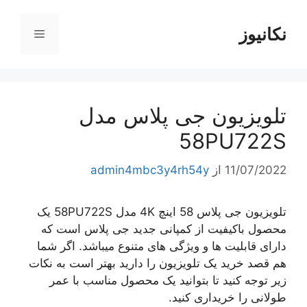
رش
ه
نکانیوز
فهرست
حتوا
تلویزیون جی پلاس مدل
58PU722S
11/07/2022
از
admin4mbc3y4rh54y
تلویزیون جی پلاس 58 اینچ 4K مدل 58PU722S یک
محصول باکیفیت از کمپانی جدید جی پلاس است که
دارای قابلیت ها و ویژگی های متنوع میباشد. اگر شما
هم قصد خرید یک تلویزیون را دارید بهتر است به نکات
زیر توجه کنید تا بتوانید یک محصول مناسب با عمر
طولانی را خریداری کنید.