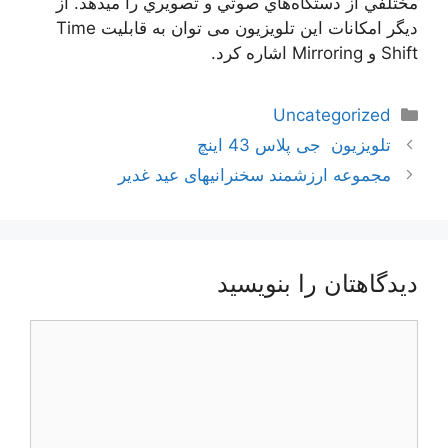
مختلفي از دستگاه‌هاي صوتي و تصويري را ميدهد. از
ديگر امكانات اين تلويزيون می توان به قابلیت Time
Shift و Mirroring اشاره کرد.
دسته‌ها
Uncategorized
ناوبری
تلویزیون جی پلاس 43 اینچ
نوشته‌ها
مجموعه ارزشمند سخنرانیهای عید غدیر
دیدگاهتان را بنویسید
دیدگاه