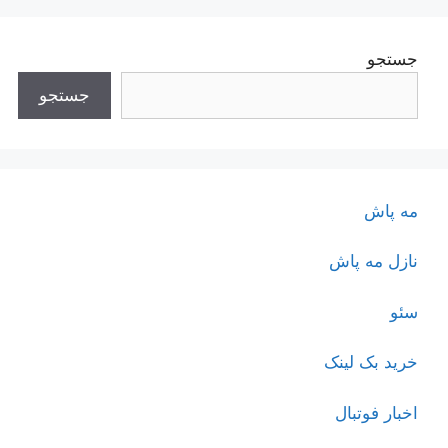
جستجو
جستجو
مه پاش
نازل مه پاش
سئو
خرید بک لینک
اخبار فوتبال