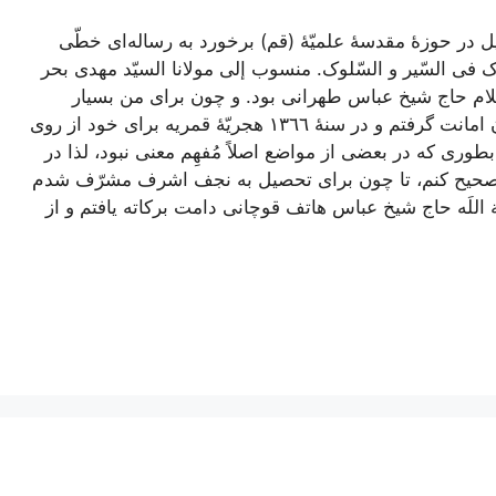
یل در حوزۀ مقدسۀ علمیّۀ (قم) برخورد به رساله‌اى خطّى
 فی السّیر و السّلوک. منسوب إلى مولانا السیّد مهدى بحر
لام حاج شیخ عباس طهرانى بود. و چون براى من بسیار
جالب بود از مشارٌ إلیه براى استنساخ به عنوان امانت گرفتم و در سنۀ ١٣٦٦ هجریّۀ قمریه براى خود از روى
ورى که در بعضى از مواضع اصلاً مُفهِم معنى نبود، لذا در
صحیح کنم، تا چون براى تحصیل به نجف اشرف مشرّف شدم
 اللَه حاج شیخ عباس هاتف قوچانى دامت برکاته یافتم و از