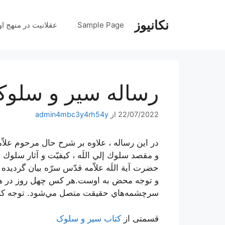
رش
ه
نکانیوز
Sample Page
عقلانیت در منهج او
حتوا
رساله سیر و سلوک
22/07/2022
از
admin4mbc3y4rh54y
در اين‌ رساله‌ ، علاوه‌ بر شرح‌ حال‌ مرحوم‌ علاّ
و مقصد سلوك‌ إلي‌ اللَه‌ ، كيفيّت‌ و آثار سلوك‌ 
حضرت‌ آية‌ اللَه‌ علاّمه‌ قدّس‌ سرّه‌ بيان‌ گر
و توجه محض به اوست.هر كس چهل روز در هر ف
سرچشمه‌هاي حقيقت متصل مي‌شود. توجه كامل 
قسمتی از
کتاب سیر و سلوک