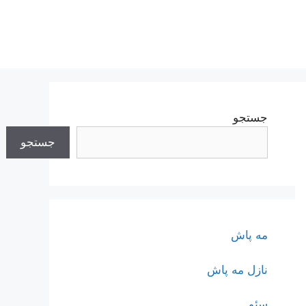
جستجو
جستجو
مه پاش
نازل مه پاش
سئو