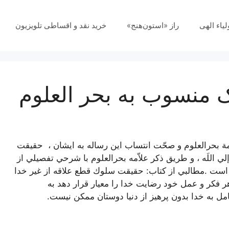
لیاء الهی
راز «استون‌هنج»
خرید نقد و اقساطی تلویزیون
 منسوب به بحر العلوم
مة‌ بحرالعلوم‌ و صحّت‌ انتساب‌ اين‌ رساله‌ به ايشان ، ‌ حقيقت‌
إلي‌ اللَه ، و طريق‌ ذكر علاّمه بحرالعلوم با شرحي ‌تفصيلي‌ از
ديده‌ است‌ .مطالبي از كتاب: حقيقت سلوك قطع علاقه از غير خدا
كر و عمل خود رضايت خدا را معيار قرار دهد به
به خدا بدون پرهيز از دنيا دوستان ممكن نيست.