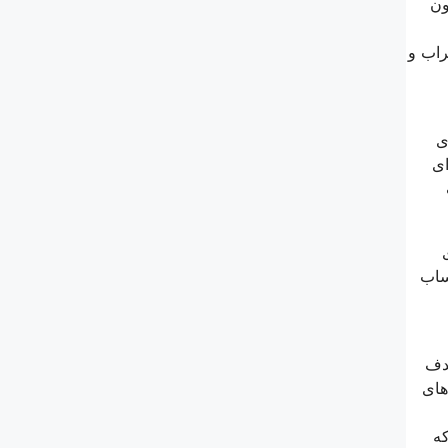
 می‌باشد. تلویزیون
ی خراب و
ی
دارای
ی
ساب
20 راه اندازی کرد.هدف
های
که