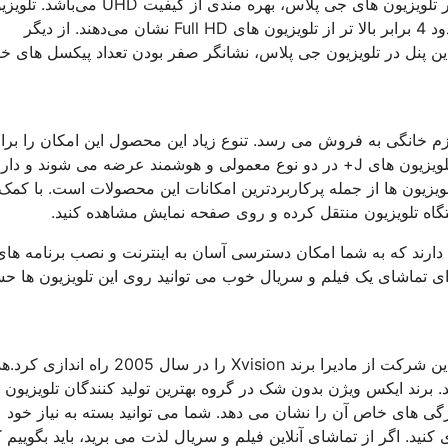
های معمولی، به نمایش می‌گذارد. نکته دیگر درباره کیفیت تصاویر در تلویزیون های جی پلاس، بهره مندی از کیفیت UHD
هایی که کیفیت تصاویر آن ها UHD است تصاویر را با رزولوشنی حدود 4 برابر بالا تر از تلویزیون های Full HD نشان می‌دهند. از دیگر
می‌توان به پنل A+ اشاره کرد. وجود این پنل در تلویزیون جی پلاس، نشانگر صفر بودن تعداد پیکسل ها
ازم خانگی به فروش می رسد. تنوع زیاد این محصول این امکان را برا
مشتریان فراهم کرده است که با هر بودجه ای که دارند خرید کنند. تلویزیون های J+ در دو نوع معمولی و هوشمند عرضه می شوند و 
ویزیون ها از جمله پرکاربردترین امکانات این محصولات است. با کمک
 اندروید سازگاری دارند که به شما امکان دسترسی آسان به اینترنت و نصب برنامه ها
رای تماشای یک فیلم و سریال خوب می توانید روی این تلویزیون ها ح
شاید قبلاً نام شرکت مادیران را شنیده باشید. جالب است بدانید که این شرکت از مادیرا برند Xvision را در سال 05
د. برند ایکس ویژن بدون شک در گروه بهترین تولید کنندگان تلویزیون 
گی های خاص آن را نشان می دهد. شما می توانید بسته به نیاز خود
نید. اگر از تماشای آنلاین فیلم و سریال لذت می برید، باید بگوییم 