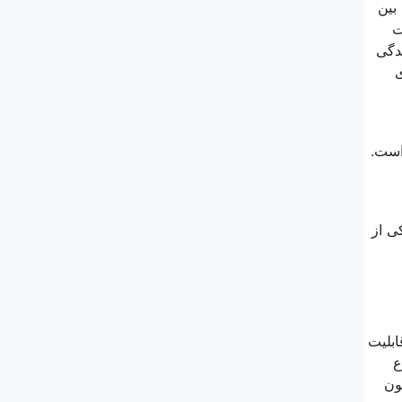
 بین
ت
ندگی
ی
است.
 است که خیال مشتریان را برای خرید راحت می کند، قیمت تلویزیون G+ یکی از
ابلیت
رین نوع
یزیون