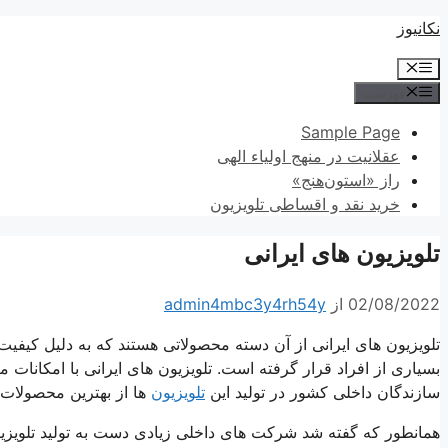
پرش
نکانیوز
به
فهرست
محتوا
فهرست
Sample Page
عقلانیت در منهج اولیاء الهی
راز «استون‌هنج»
خرید نقد و اقساطی تلویزیون
تلویزیون های ایرانی
02/08/2022
از
admin4mbc3y4rh54y
تلویزیون های ایرانی از آن دسته محصولاتی هستند که به دلیل کیفی
بسیاری از افراد قرار گرفته است. تلویزیون های ایرانی با امکانات 
سازندگان داخلی کشور در تولید این
تلویزیون
ها از بهترین محصولات ا