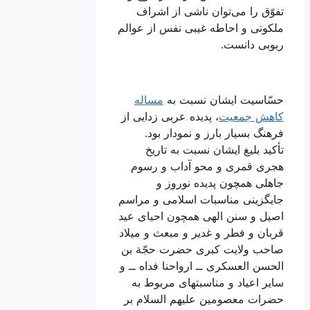
تفوّق را می‌توان ناشى از اشراف
ملكوتى و احاطه غيبى نفس از عوالم
ربوبى دانست.
حسّاسيت ايشان نسبت به
مساله
کاهش جمعیت
، پديده عربى زدايى از
فرهنگ بسيار بارز و نمودار بود.
تأكيد بليغ ايشان نسبت به تاريخ
هجرى قمرى و محو آداب و رسوم
جاهلى همچون پديده نوروز و
جايگزينى مناسبات اسلامى و مراسم
اصيل و سنن الهى همچون احياى عيد
قربان و فطر و غدير و مبعث و ميلاد
صاحب ولايت كبرى حضرت حجّة بن
الحسن العسكرى ــ ارواحنا فداه ــ و
ساير اعياد و مناسبت‏هاى مربوط به
حضرات معصومين علیهم السلام بر