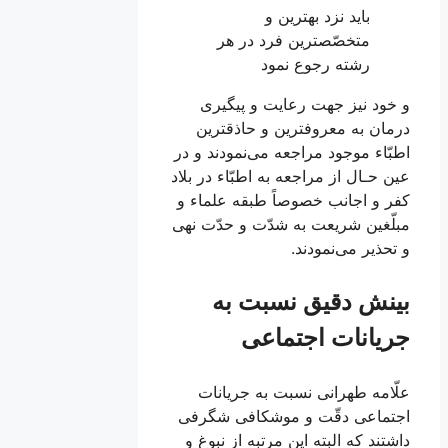
بايد نزد بهترين و
متخصّص‏ترين فرد در هر
رشته رجوع نمود
و خود نيز جهت رعايت و پيگيرى
درمان به معروف‏ترين و حاذق‏ترين
اطبّاء موجود مراجعه می‌نمودند و در
عين حـال از مراجعه به اطبّاء در بلاد
كفر و اجانب خصوصاً طبقه علماء و
مبلّغين شريعت به شدّت و حدّت نهى
و تحذير می‌‏نمودند.
بینش دقیق نسبت به
جریانات اجتماعی
علّامه طهرانى نسبت به جريانات
اجتماعى دقّت و موشكافى شگرفى
داشتند كه البته اين مرتبه از نبوغ و