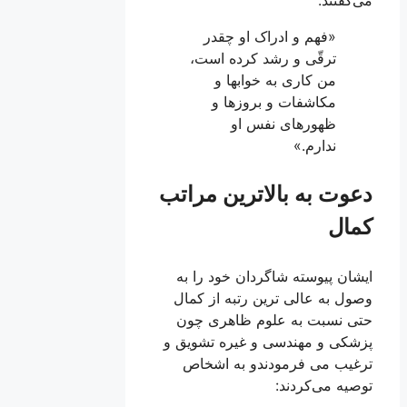
«فهم و ادراک او چقدر
ترقّى و رشد كرده است،
من كارى به خواب‏ها و
مكاشفات و بروزها و
ظهورهاى نفس او
ندارم.»
دعوت به بالاترین مراتب
کمال
ایشان پيوسته شاگردان خود را به
وصول به عالی ترين رتبه از كمال
حتى نسبت به علوم ظاهرى چون
پزشكى و مهندسى و غيره تشويق و
ترغيب می ‏فرمودندو به اشخاص
توصيه می‌كردند: