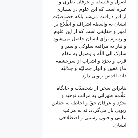
اصول و فلسفه و عرفان نظرى و
غيره است كه اين علوم در بسيارى
از افراد يافت می‌‏شد بلکه خصوصيّت
ايشان به واسطه اشراف و اطّلاع بر
امور و حقايقى است كه از اين علوم
و رسوم براى انسان حاصل نمی‌‏شود
و نياز به مراقبه سلوكى و سير و
سلوک الى اللَه و وصول به مقام
قرب و تجرّد و اشراب از سرچشمه
ماءِ مَعين و انوار جماليّه و جلاليّه
ذات اقدس ربوبى دارد.
بنابراين سخن از شخصيّت و جايگاه
علّامه طهرانى به مراتب توحيد و
تجرّد و عرفان حقّ و احاطه به حقایق
ربوبى باز می‌‏گردد، نه به مراتب
علمى و فنون رسمى و اصطلاحى
ايشان.