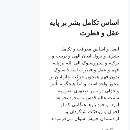
اساس تکامل بشر بر پایه
عقل و فطرت
اصل و اساس معرفت و تكامل
بشرى و نزول اديان الهى و تربيت و
تزكيه و سيروسلوک الى اللَه بر پايه
فهم و عقل و فطرت است؛ سلوک
بدون فهم همچون حركت چارپايان بر
محور واحد است و ابداً هيچ‏گونه تأثير
وتحوّلى در سير صعودى نفس به
سمت عالم قدس به وجود نخواهد
آورد. و خود بارها هنگامى كه از
احوال و روحيّات شاگردان و
ارادتمندان خويش سؤال می‌فرمودند
می‌گفتند: