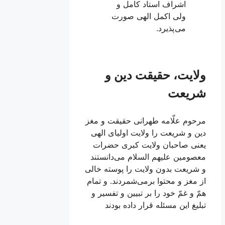
اشراف استاد کامل و
ولی اکمل الهی صورت
می پذیرد.
ولایت، حقیقت دین و
شریعت
مرحوم علّامه طهرانى حقيقت و مغز
دين و شريعت را ولايت اولياى الهى
يعنى صاحبان ولايت كبرى حضرات
معصومين علیهم السلام می‏‌دانستند
و شريعت بدون ولايت را پوسته خالى
از مغز و محتوا برمی‌شمردند. و تمام
همّ و غمّ خود را بر تبيين و تفسير و
تبليغ اين مسئله قرار داده بودند