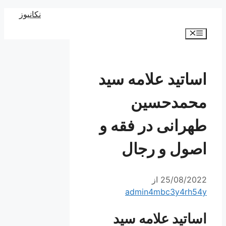
رش
نکانیوز
ه
فهرست
حتوا
اساتید علامه سید
محمدحسین
طهرانی در فقه و
اصول و رجال
25/08/2022
از
admin4mbc3y4rh54y
اساتید علامه سید