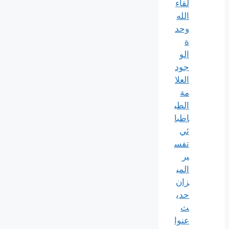
لقاء
الله
وحد
ة
الو
جود
العلا
مة
الطب
اطبا
ئي
تفس
ير
المي
زان
حدي
ث
عنوا