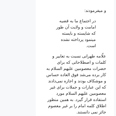
و می‏فرمودند:
در اجتماع ما به قضيه
امامت و ولايت آن طور
كه شايسته و بايسته
می‏نمود پرداخته نشده
است.
علّامه طهرانى نسبت به تعابير و
كلمات و اصطلاحاتى كه براى
حضرات معصومين علیهم السلام به
كار برده می‌‏شد فوق العاده حساس
و موشكاف بودند و اجازه نمی‌دادند
كه اين عبارات و جملات براى غير
معصومين علیهم السلام مورد
استفاده قرار گيرد. به همین منظور
اطلاق کلمه امام را بر غیر معصوم
جائز نمی دانستند.