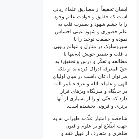
ایشان تحقيقاً از مصاديق علماء ربانی
است كه حقایق و حوادث عالم وجود
را با چشم شهود و بصيرت قلب به
علم حضورى و شهود عينى احساس
نموده و حقيقت توحيد را با
سیروسلوک در منازل و عوالم ربوبى،
با قلب و ضمير خويش (نه تنها با
مطالعه و تفكّر و درس و تحقيق) به
حقّ المعرفة ادراک كرده اند. و بلكه
می توان اذعان داشت در ميان اولياى
الهى و علماء باللَه و عرفاء بأمر اللَه
در جايگاه و منزلگاه ويژه‏اى قرار
دارد كه حتّى او را از بسيارى از آنها
برترى و فزونى بخشيده است.
شاخصه و امتياز علّامه طهرانى نه به
جهت اطّلاع او بر علوم و فنون
ظاهرى و متعارف از قبيل فقه و