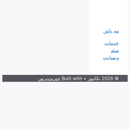
مه پاش
خدمات
سئو
وبسایت
© 2026 نکانیوز
• Built with
جنریت‌پرس