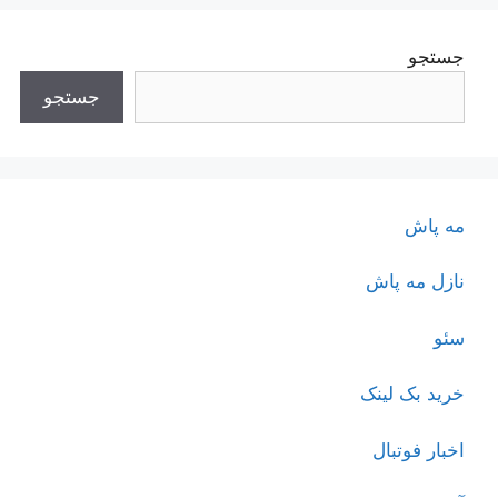
جستجو
جستجو
مه پاش
نازل مه پاش
سئو
خرید بک لینک
اخبار فوتبال