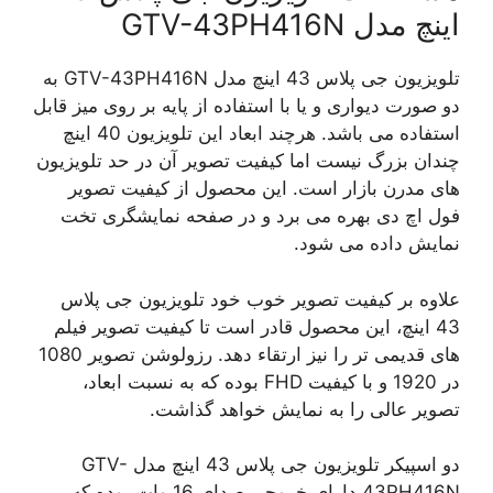
اینچ مدل GTV-43PH416N
تلویزیون جی پلاس 43 اینچ مدل GTV-43PH416N به
دو صورت دیواری و یا با استفاده از پایه بر روی میز قابل
استفاده می باشد. هرچند ابعاد این تلویزیون 40 اینچ
چندان بزرگ نیست اما کیفیت تصویر آن در حد تلویزیون
های مدرن بازار است. این محصول از کیفیت تصویر
فول اچ دی بهره می برد و در صفحه نمایشگری تخت
نمایش داده می شود.
علاوه بر کیفیت تصویر خوب خود تلویزیون جی پلاس
43 اینچ، این محصول قادر است تا کیفیت تصویر فیلم
های قدیمی تر را نیز ارتقاء دهد. رزولوشن تصویر 1080
در 1920 و با کیفیت FHD بوده که به نسبت ابعاد،
تصویر عالی را به نمایش خواهد گذاشت.
دو اسپیکر تلویزیون جی پلاس 43 اینچ مدل GTV-
43PH416N دارای خروجی صدای 16 وات بوده که