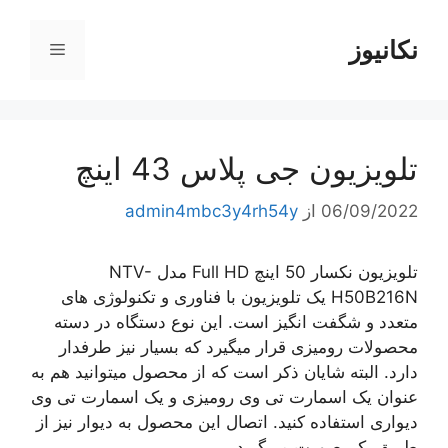
رش
ه
نکانیوز
فهرست
حتوا
تلویزیون جی پلاس 43 اینچ
06/09/2022
از
admin4mbc3y4rh54y
تلویزیون نکسار 50 اینچ Full HD مدل NTV-
H50B216N یک تلویزیون با فناوری و تکنولوژی های
متعدد و شگفت انگیز است. این نوع دستگاه در دسته
محصولات رومیزی قرار میگیرد که بسیار نیز طرفدار
دارد. البته شایان ذکر است که از محصول میتوانید هم به
عنوان یک اسمارت تی وی رومیزی و یک اسمارت تی وی
دیواری استفاده کنید. اتصال این محصول به دیوار نیز از
طریق یک صورت می‌گیرد.