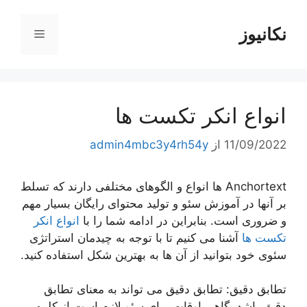
رش
ه
نکانیوز
فهرست
حتوا
انواع انکر تکست ها
11/09/2022
از
admin4mbc3y4rh54y
Anchortext ها انواع و الگوهای مختلفی دارند که تسلط
بر آنها در آموزش سئو و تولید محتوای رایگان بسیار مهم
و ضروری است. بنابراین در ادامه شما را با
انواع انکر
تکست ها
آشنا می کنیم تا با توجه به چیدمان استراتژی
سئوی خود بتوانید از آن ها به بهترین شکل استفاده کنید.
تطابق دقیق: تطابق دقیق می تواند به معنای تطابق
دقیق باشد. گاهی اوقات برای سئو لازم است از کلمه