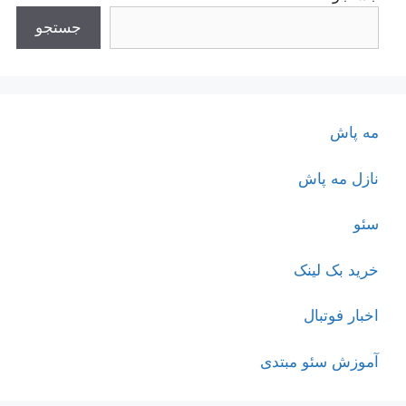
جستجو
مه پاش
نازل مه پاش
سئو
خرید بک لینک
اخبار فوتبال
آموزش سئو مبتدی