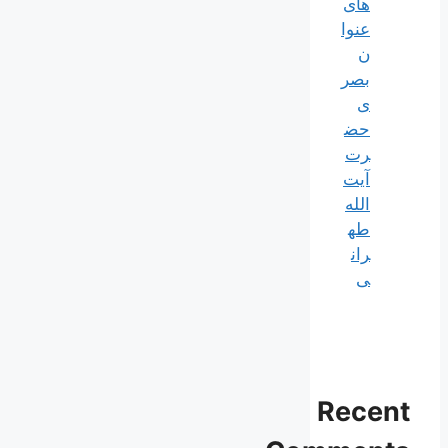
های
عنوا
ن
بصر
ی
حض
رت
آیت
الله
طه
ران
ی
Recent