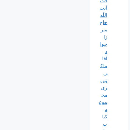
فت
آیت
اللَه
حاج
میر
زا
جوا
د
آقا
ملک
ی
تبری
زی
مج
موع
ه
کتا
ب