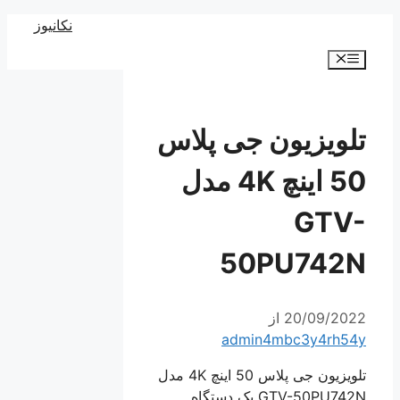
رش
نکانیوز
ه
فهرست
حتوا
تلویزیون جی پلاس
50 اینچ 4K مدل
GTV-
50PU742N
20/09/2022
از
admin4mbc3y4rh54y
تلویزیون جی پلاس 50 اینچ 4K مدل
GTV-50PU742N یک دستگاه