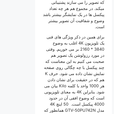
که تصویر را می سازند پشتیبانی
میکند. در مجموع هم هر چه تعداد
پیکسل ها در یک نمایشگر بیشتر باشد
وضوح و شفافیت آن تصویر بیشتر
است.
برای همین در ذکر ویژگی های فنی
یک تلویزیون 4K اغلب به وضوح
3840 * 2160 بر می خوریم. وقتی
در مورد رزولوشن یک تصویر هم
صحبت می کنیم به این معناست که
چند پیکسل با چه چگالی روی صفحه
نمایش نشان داده می شود. حرف K
هم که در حقیقت برای نشان دادن
هر 1000 واحد با کلمه Kilo بیان می
شود. بنابراین 4K به معنای تلویزیونی
است که وضوح افقی آن در حدود
4000 پیکسل است. 50 اینچ 4K
مدل GTV-50PU742N همانطور که