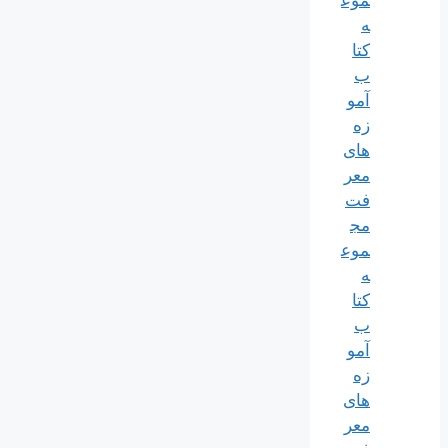
موع
ه
کتا
ب
آمو
زه
های
معر
فت
مج
موع
ه
کتا
ب
آمو
زه
های
معر