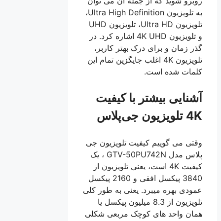
روبرو شوید که از جمله آن می توان
به تلویزیون Ultra High Definition،
تلویزیون Ultra HD، تلویزیون UHD
و تلویزیون 4K UHD اشاره کرد. در
گذر زمان و برای درک بهتر کاربر،
تلویزیون 4K اغلب جایگزین تمام این
کلمات شده است.
آشنایی بیشتر با کیفیت
4K تلویزیون جی‌پلاس
وقتی می گوییم کیفیت تلویزیون جی
پلاس مدل GTV-50PU742N ، یک
کیفیت 4K است، یعنی تلویزیون از
3840 پیکسل افقی و 2160 پیکسل
عمودی بهره میبرد. یعنی به طور کلی
تلویزیون از 8.3 میلیون پیکسل یا
همان واحد های کوچک مربعی شکلی