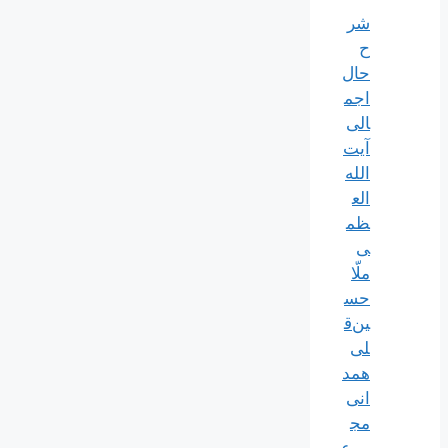
شر
ح
حال
اجم
الی
آیت‌
الله‌
الع
ظم
ی
ملّا
حس
ین‌ق
لی
همد
انی
مج