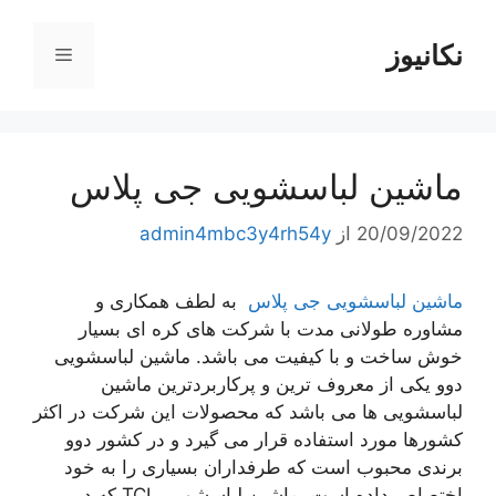
رش
ه
نکانیوز
فهرست
حتوا
ماشین لباسشویی جی پلاس
20/09/2022
از
admin4mbc3y4rh54y
ماشین لباسشویی جی پلاس
به لطف همکاری و
مشاوره طولانی مدت با شرکت های کره ای بسیار
خوش ساخت و با کیفیت می باشد. ماشین لباسشویی
دوو یکی از معروف ترین و پرکاربردترین ماشین
لباسشویی ها می باشد که محصولات این شرکت در اکثر
کشورها مورد استفاده قرار می گیرد و در کشور دوو
برندی محبوب است که طرفداران بسیاری را به خود
اختصاص داده است. ماشین لباسشویی TCL که در