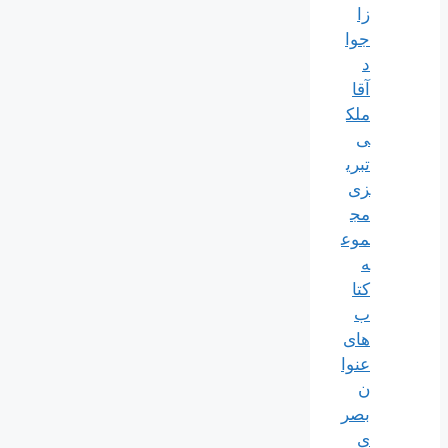
زا
جوا
د
آقا
ملک
ی
تبری
زی
مج
موع
ه
کتا
ب
های
عنوا
ن
بصر
ی