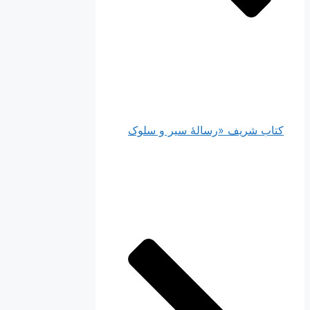
کتاب شریف «رسالۀ سیر و سلوک