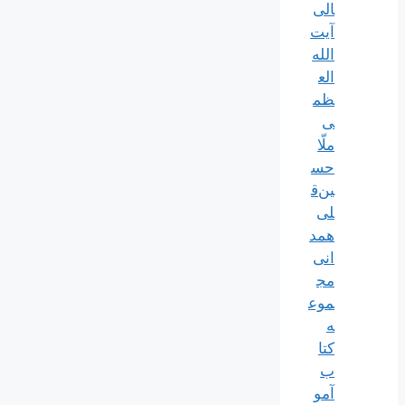
الی
آیت‌
الله‌
الع
ظم
ی
ملّا
حس
ین‌ق
لی
همد
انی
مج
موع
ه
کتا
ب
آمو