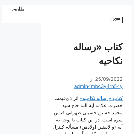
رش
نکانیوز
ه
فهرست
حتوا
کتاب «رساله
نکاحیه
25/09/2022
از
admin4mbc3y4rh54y
کتاب «رساله نکاحیه»
اثر ذی‌قیمت
حضرت علامه آیة الله حاج سید
محمد حسین حسینی طهرانی قدس
سره است. در این کتاب با توجه به
آیه (و لایقتلن اولادهن) مسأله کنترل
جمعیت از دیدگاه قرآن و اسلام مورد