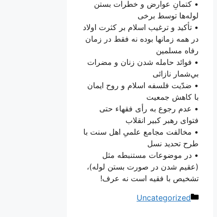
• کتمانِ عوارض و خطرات بستن
لوله‏‌ها توسط برخی
• تأكيد و ترغيب اسلام بر كثرت اولاد
در همه ‌زمانها بوده نه فقط در زمان
رفاه مسلمین
• فوائد حامله شدن زنان و مضرات
بي‌شمار نازائى
• ضدّيت فلسفه اسلام و روح ايمان
با كاهش جمعيت
• عدم رجوع به رأى فقهاء حتى
فتواى رهبر كبير انقلاب
• مخالفت مجامع علمیِ اهل سنت با
طرح تحدید نسل
• در موضوعات مستنبطه مثل
(عقيم شدن در صورت بستن لوله)،
تشخيص با فقيه است نه عرف!
دسته‌ها
Uncategorized
ناوبری