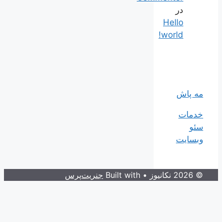
در
Hello
world!
مه پاش
خدمات
سئو
وبسایت
© 2026 نکانیوز
• Built with
جنریت‌پرس