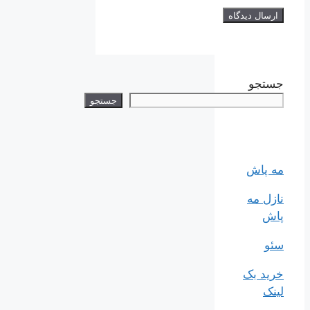
جستجو
جستجو
مه پاش
نازل مه
پاش
سئو
خرید بک
لینک