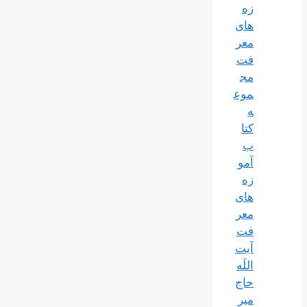
زه
های
معر
فت
مج
موع
ه
کتا
ب
آمو
زه
های
معر
فت
آیت
اللَه
حاج
میر