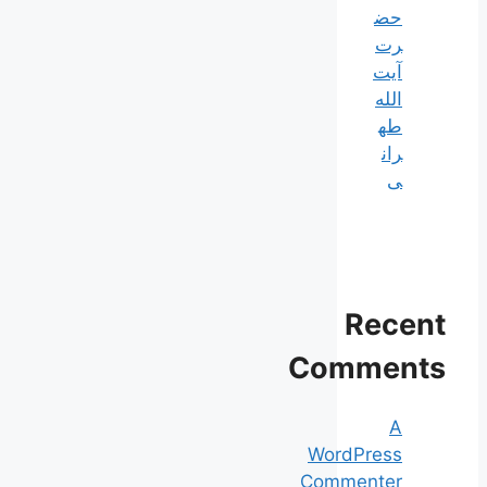
حض
رت
آیت
الله
طه
ران
ی
Recent
Comments
A
WordPress
Commenter