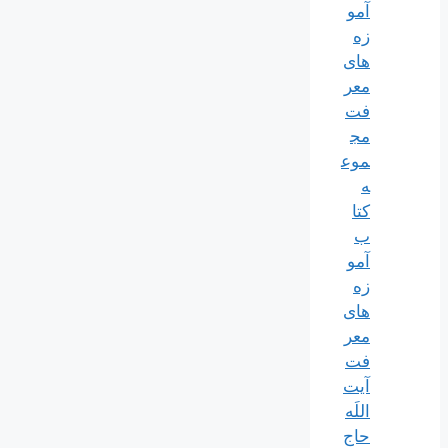
آمو
زه
های
معر
فت
مج
موع
ه
کتا
ب
آمو
زه
های
معر
فت
آیت
اللَه
حاج