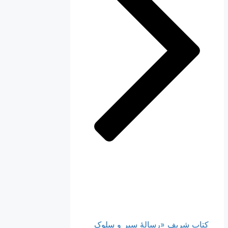
کتاب شریف «رسالۀ سیر و سلوک