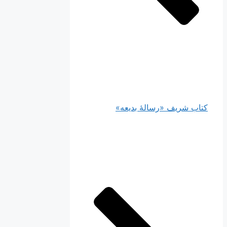
کتاب شریف «رسالۀ بدیعه»