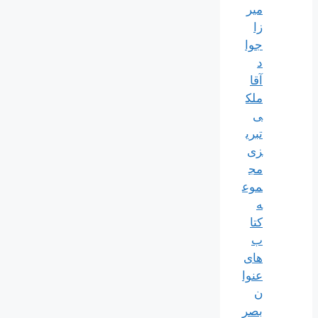
میر
زا
جوا
د
آقا
ملک
ی
تبری
زی
مج
موع
ه
کتا
ب
های
عنوا
ن
بصر