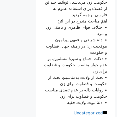
حكومت‌ زن‌ مي‌باشد ، توسّط‌ چند تن
از فضلاء براي‌ استفاده عموم‌ به‌
فارسي‌ ترجمه‌ گرديد.
اهمّ مباحث مندرج در این اثر:
• اختلاف قوای ظاهری و باطنی زن
و مرد
• ادلۀ شرعی و فقهی پیرامون
موقعیت زن در زمینه جهاد، قضاوت
و حکومت
• دلالت اجماع و سیرۀ مسلمین، بر
عدم جواز مناصب حکومت و قضاوت
برای زن
• بحث از ولایت به‌مناسبتِ بحث از
حکومت و قضاوت برای زن
• روایات داله بر عدم تصدی مناصب
حکومت و قضاوت برای زن
• ادلۀ ثبوت ولایت فقیه
دسته‌ها
Uncategorized