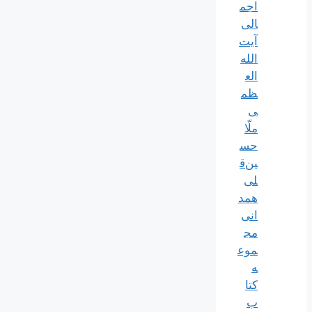
اجم
الی
آیت‌
الله‌
الع
ظم
ی
ملّا
حس
ین‌ق
لی
همد
انی
مج
موع
ه
کتا
ب