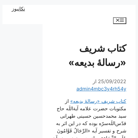
رش
نکانیوز
ه
فهرست
حتوا
کتاب شریف
«رسالۀ بدیعه»
25/09/2022
از
admin4mbc3y4rh54y
کتاب شریف «رسالۀ بدیعه»
از
مکتوبات حضرت علامه آیة‌اللَه حاج
سید محمدحسین حسینی طهرانی
قدّس‌اللَه‌سرّه بوده که در این اثر به
شرح و تفسير آيه «الرِّجَالُ قَوَّامُونَ
عَلَي‌ النِّسَاء» مبادرت ورزیده و در آن‌