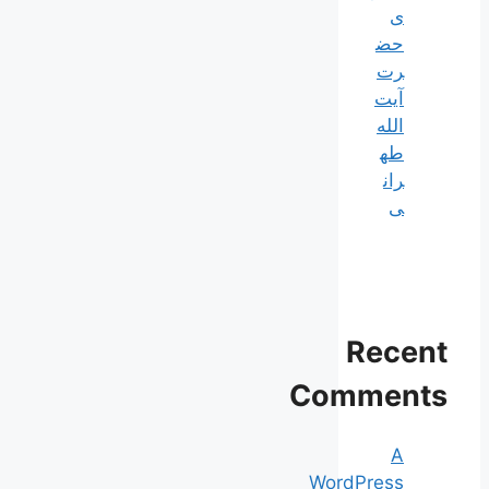
ی
حض
رت
آیت
الله
طه
ران
ی
Recent
Comments
A
WordPress