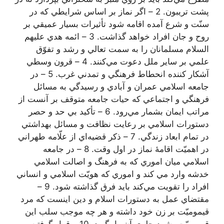
پشت تريبون. 2 – اگر نماز بر اساس شرايطي كه در
سنّت و شرع آمده اقامه شود تأثيرات بسيار عميقي بر
روح و جان افراد خواهد گذاشت. 3 – ائمه هدي عليهم
السلام مسلمانان را به سمت تعالي و رشد و تفوّق
علمي بر ساير ملل دعوت مي‌كنند. 4 – قرون وسطي
آشكار كننده انحطاط فرهنگي و تمدني غرب. 5 – در
جامعه اسلامي عمران و آبادي و رسيدگي به مسائل
فرهنگي و اجتماعي كه حيات جامعه متوقف بر آنست از
مراتب ايمان بشمار مي‌رود. 6 – تأكيد بي حد و حصر
دستورات اسلامي بر رعايت نظافت و مسائل بهداشتي
در تمام ابعاد زندگي. 7 – ذكر قضيه‌اي از علّامه طهراني
در اهميّت اقامۀ نماز در اول وقت. 8 – در جامعه
اسلامي ميان اموري كه به فرهنگ و اصالت اسلامي
خدشه وارد مي كند و اموري كه هويّت اسلامي و انساني
افراد را تقويت مي‌كند بايد فرق گذاشته شود. 9 –
مقتضاي عمل به دستورات اسلام و دين اينست كه مرد
قيموميّت بر زن خود داشته و هر چه موجب سلب اين
قيموميّت بشود جلوي آن را بگيرد. 10 – قرار گرفتن