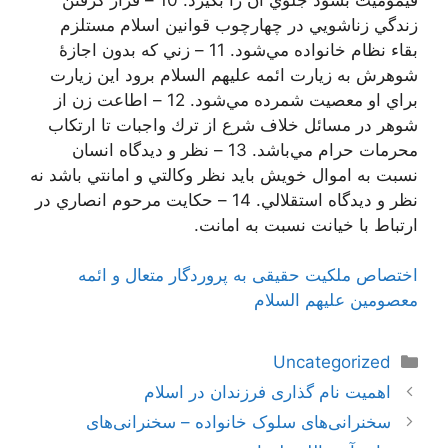
زندگي زناشويي در چهارچوب قوانين اسلام مستلزم
بقاء نظام خانواده مي‌شود. 11 – زني كه بدون اجازۀ
شوهرش به زيارت ائمه عليهم السلام برود اين زيارت
براي او معصیت شمرده مي‌شود. 12 – اطاعت زن از
شوهر در مسائل خلاف شرع از ترك واجبات تا ارتكاب
محرمات حرام مي‌باشد. 13 – نظر و ديدگاه انسان
نسبت به اموال خويش بايد نظر وكالتي و امانتي باشد نه
نظر و ديدگاه استقلالي. 14 – حكايت مرحوم انصاري در
ارتباط با خيانت نسبت به امانت.
اختصاص ملكیت حقیقى به پروردگار متعال و ائمه
معصومین علیهم السلام‏
دسته‌ها
Uncategorized
ناوبری
اهمیت نام ‌گذارى فرزندان در اسلام
نوشته‌ها
سخنرانی‌های سلوک خانواده – سخنرانی‌های