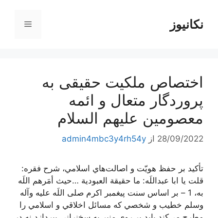
رش
ه
نکانیوز
فهرست
حتوا
اختصاص ملكیت حقیقى به
پروردگار متعال و ائمه
معصومین علیهم السلام‏
28/09/2022
از
admin4mbc3y4rh54y
تأكيد بر حفظ هويّت و اصالت‌هاي اسلامي، شرح فقره:
قلت يا ابا عبداللَه: ما حقيقة العبودية …حیث أمَرهم اللَه
به، 1 – بر اساس سنت پيغمبر اكرم صلی اللَه علیه وآله
وسلم خطيب و شخصي كه مسائل اخلاقي و اسلامي را
مطرح مي‌كند بايد بر روي منبر به سخنراني بپردازد نه در